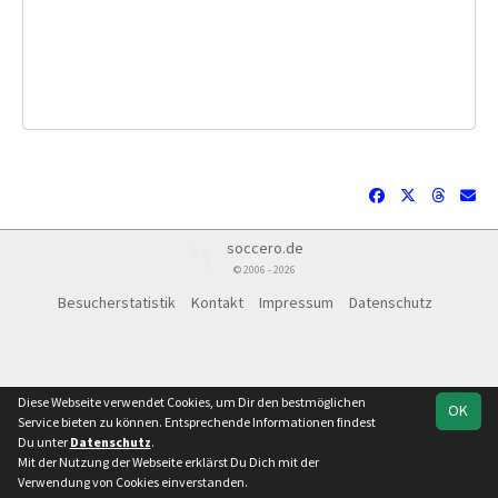
soccero.de
© 2006 - 2026
Besucherstatistik
Kontakt
Impressum
Datenschutz
Diese Webseite verwendet Cookies, um Dir den bestmöglichen
OK
Service bieten zu können. Entsprechende Informationen findest
Du unter
Datenschutz
.
Mit der Nutzung der Webseite erklärst Du Dich mit der
Verwendung von Cookies einverstanden.