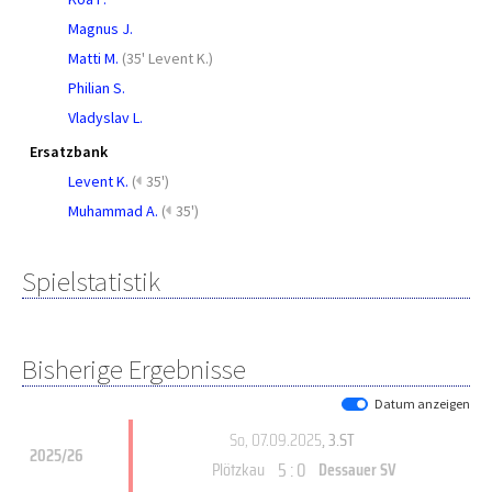
Magnus J.
Matti M.
(
35' Levent K.
)
Philian S.
Vladyslav L.
Ersatzbank
Levent K.
(
35')
Muhammad A.
(
35')
Spielstatistik
Bisherige Ergebnisse
Datum anzeigen
So, 07.09.2025
, 3.ST
2025/26
5 : 0
Plötzkau
Dessauer SV