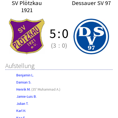
SV Plötzkau
Dessauer SV 97
1921
5
:
0
(3
:
0)
Aufstellung
Benjamin L.
Damian S.
Henrik M.
(
35' Muhammad A.
)
Jamie-Luis B.
Julian T.
Karl H.
Koa F.