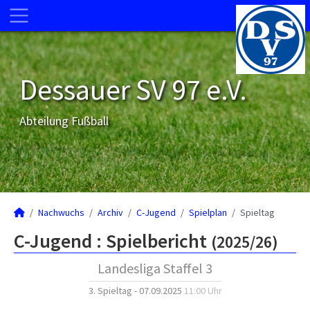
Dessauer SV 97 e.V.
Abteilung Fußball
Nachwuchs
Archiv
C-Jugend
Spielplan
Spieltag
C-Jugend :
Spielbericht
(2025/26)
Landesliga Staffel 3
3. Spieltag - 07.09.2025
11:00 Uhr