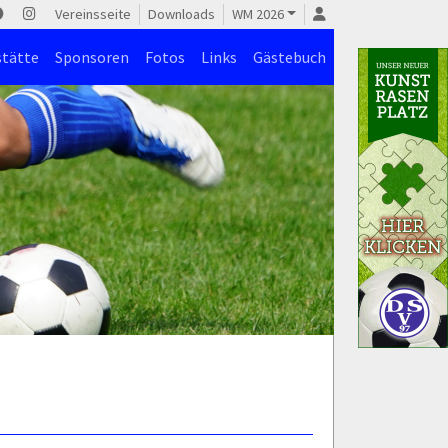
Vereinsseite
Downloads
WM 2026
stätte
Sponsoren
Fotos
Links
Gästebuch