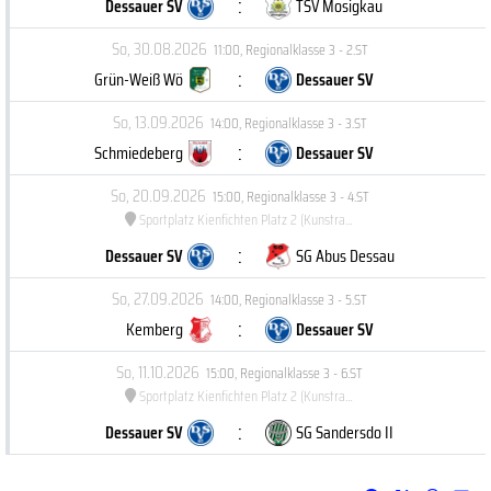
:
Dessauer SV
TSV Mosigkau
So, 30.08.2026
11:00
,
Regionalklasse 3 - 2.ST
:
Grün-Weiß Wö
Dessauer SV
So, 13.09.2026
14:00
,
Regionalklasse 3 - 3.ST
:
Schmiedeberg
Dessauer SV
So, 20.09.2026
15:00
,
Regionalklasse 3 - 4.ST
Sportplatz Kienfichten Platz 2 (Kunstrasenplatz)
:
Dessauer SV
SG Abus Dessau
So, 27.09.2026
14:00
,
Regionalklasse 3 - 5.ST
:
Kemberg
Dessauer SV
So, 11.10.2026
15:00
,
Regionalklasse 3 - 6.ST
Sportplatz Kienfichten Platz 2 (Kunstrasenplatz)
:
Dessauer SV
SG Sandersdo II