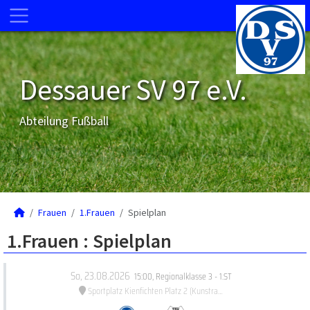
Dessauer SV 97 e.V.
Abteilung Fußball
Frauen
1.Frauen
Spielplan
1.Frauen :
Spielplan
So, 23.08.2026
15:00
,
Regionalklasse 3 - 1.ST
Sportplatz Kienfichten Platz 2 (Kunstrasenplatz)