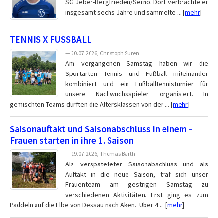
SG Jeber-Bergfrieden/Serno. Dort verbrachte er
insgesamt sechs Jahre und sammelte ... [
mehr
]
TENNIS X FUSSBALL
— 20.07.2026, Christoph Suren
Am vergangenen Samstag haben wir die
Sportarten Tennis und Fußball miteinander
kombiniert und ein Fußballtennisturnier für
unsere Nachwuchsspieler organisiert. In
gemischten Teams durften die Altersklassen von der ... [
mehr
]
Saisonauftakt und Saisonabschluss in einem -
Frauen starten in ihre 1. Saison
— 19.07.2026, Thomas Barth
Als verspäteteter Saisonabschluss und als
Auftakt in die neue Saison, traf sich unser
Frauenteam am gestrigen Samstag zu
verschiedenen Aktivitäten. Erst ging es zum
Paddeln auf die Elbe von Dessau nach Aken. Über 4 ... [
mehr
]