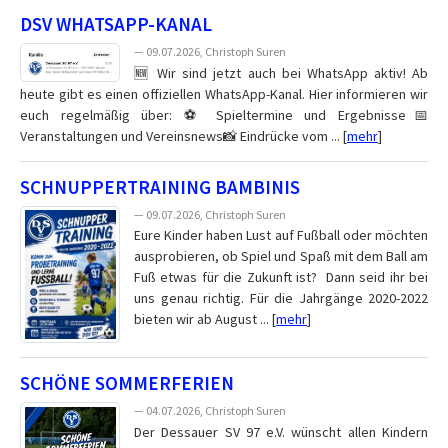
DSV WHATSAPP-KANAL
— 09.07.2026, Christoph Suren
🆕 Wir sind jetzt auch bei WhatsApp aktiv! Ab
heute gibt es einen offiziellen WhatsApp-Kanal. Hier informieren wir
euch regelmäßig über: ⚽ Spieltermine und Ergebnisse📅
Veranstaltungen und Vereinsnews📸 Eindrücke vom ... [
mehr
]
SCHNUPPERTRAINING BAMBINIS
— 09.07.2026, Christoph Suren
Eure Kinder haben Lust auf Fußball oder möchten
ausprobieren, ob Spiel und Spaß mit dem Ball am
Fuß etwas für die Zukunft ist? Dann seid ihr bei
uns genau richtig. Für die Jahrgänge 2020-2022
bieten wir ab August ... [
mehr
]
SCHÖNE SOMMERFERIEN
— 04.07.2026, Christoph Suren
Der Dessauer SV 97 e.V. wünscht allen Kindern