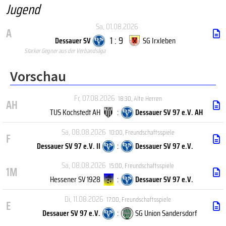
Jugend
Sa, 01.08.2026
A
1 : 9
Dessauer SV
SG Irxleben
Starker Gegner aus der Verbandsliga
Vorschau
Fr, 07.08.2026
18:30
,
Alte Herren
AH
TUS Kochstedt AH
:
Dessauer SV 97 e.V. AH
Sa, 08.08.2026
10:00
,
Freundschaftsspiele
F
Dessauer SV 97 e.V. II
:
Dessauer SV 97 e.V.
Sa, 08.08.2026
15:00
,
Freundschaftsspiele
1M
Hessener SV 1928
:
Dessauer SV 97 e.V.
Di, 11.08.2026
17:00
,
Freundschaftsspiele
E
Dessauer SV 97 e.V.
:
SG Union Sandersdorf