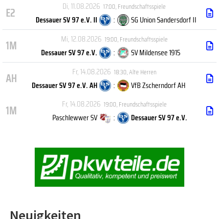
Di, 11.08.2026
17:00
,
Freundschaftsspiele
E2
Dessauer SV 97 e.V. II
:
SG Union Sandersdorf II
Mi, 12.08.2026
19:00
,
Freundschaftsspiele
1M
Dessauer SV 97 e.V.
:
SV Mildensee 1915
Fr, 14.08.2026
18:30
,
Alte Herren
AH
Dessauer SV 97 e.V. AH
:
VfB Zscherndorf AH
Fr, 14.08.2026
19:00
,
Freundschaftsspiele
1M
Paschlewwer SV
:
Dessauer SV 97 e.V.
Neuigkeiten