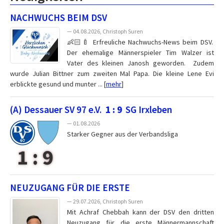
NACHWUCHS BEIM DSV
— 04.08.2026, Christoph Suren
👶🏻🍼 Erfreuliche Nachwuchs-News beim DSV.
Der ehemalige Männerspieler Tim Walzer ist
Vater des kleinen Janosh geworden. Zudem
wurde Julian Bittner zum zweiten Mal Papa. Die kleine Lene Evi
erblickte gesund und munter ... [
mehr
]
(A) Dessauer SV 97 e.V.
1 : 9
SG Irxleben
— 01.08.2026
Starker Gegner aus der Verbandsliga
1 : 9
NEUZUGANG FÜR DIE ERSTE
— 29.07.2026, Christoph Suren
Mit Achraf Chebbah kann der DSV den dritten
Neuzugang für die erste Männermannschaft