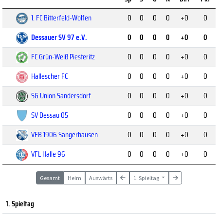
1. FC Bitterfeld-Wolfen
0
0
0
0
+0
0
Dessauer SV 97 e.V.
0
0
0
0
+0
0
FC Grün-Weiß Piesteritz
0
0
0
0
+0
0
Hallescher FC
0
0
0
0
+0
0
SG Union Sandersdorf
0
0
0
0
+0
0
SV Dessau 05
0
0
0
0
+0
0
VFB 1906 Sangerhausen
0
0
0
0
+0
0
VFL Halle 96
0
0
0
0
+0
0
Gesamt
Heim
Auswärts
1. Spieltag
1. Spieltag