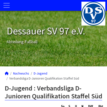
Dessauer SV 97 e.V.
Abteilung Fußball
Nachwuchs
D-Jugend
Verbandsliga D-Junioren Qualifikation Staffel Süd
D-Jugend :
Verbandsliga D-
Junioren Qualifikation Staffel Süd
Sp
S
U
N
Diff
Pkt