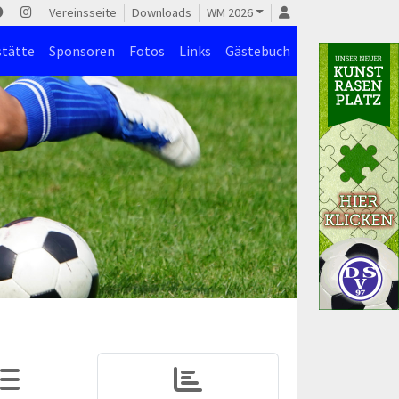
Vereinsseite
Downloads
WM 2026
stätte
Sponsoren
Fotos
Links
Gästebuch