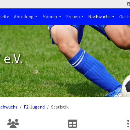
seite
Abteilung
Männer
Frauen
Nachwuchs
Gast
e.V.
achwuchs
F2-Jugend
Statistik