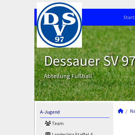
Start
Dessauer SV 97 
Abteilung Fußball
N
A-Jugend
Team
Landesliga Staffel 4