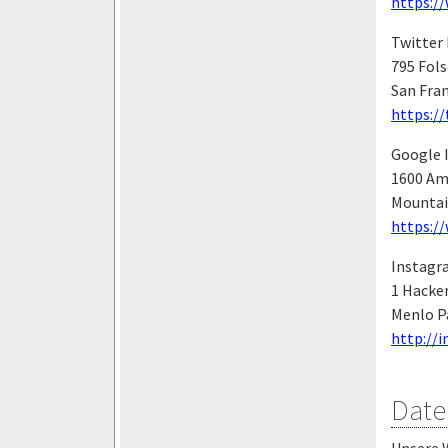
https:/
Twitter 
795 Fols
San Fran
https://
Google I
1600 Am
Mountai
https://
Instagr
1 Hacke
Menlo P
http://
Date