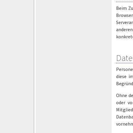
Beim Zu
Browser
Servera
anderen
konkret
Date
Persone
diese i
Begründu
Ohne de
oder vo
Mitglie
Datenba
vornehm