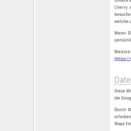
Unsere W
Cherry 
besuche
welche u
Wenn Du
persönli
Weitere
https://
Date
Diese W
die Goog
Durch N
erhoben
Maps fi