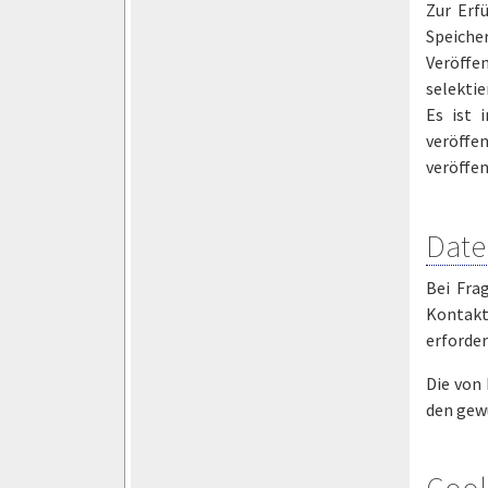
Zur Erf
Speiche
Veröffe
selektie
Es ist 
veröffen
veröffen
Date
Bei Frag
Kontakt
erforder
Die von 
den gew
Cook