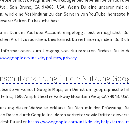
ebseite nutzt Plugins der von Google betriebenen Seite YouTube. 
Ave., San Bruno, CA 94066, USA. Wenn Du eine unserer mit e
n, wird eine Verbindung zu den Servern von YouTube hergestellt
nserer Seiten Du besucht hast.
 in Deinem YouTube-Account eingeloggt bist ermöglichst Du 
chen Profil zuzuordnen. Dies kannst Du verhindern, indem Du Dic
 Informationen zum Umgang von Nutzerdaten findest Du in de
www.google.de/intl/de/policies/privacy
nschutzerklärung für die Nutzung Goo
ebseite verwendet Google Maps, ein Dienst um geographische Info
le Inc., 1600 Amphitheatre Parkway Mountain View, CA 94043, USA
utzung dieser Webseite erklärst Du Dich mit der Erfassung, B
en Daten durch Google Inc, deren Vertreter sowie Dritter einve
ndest Du unter
https://www.google.com/intl/de_de/help/terms_