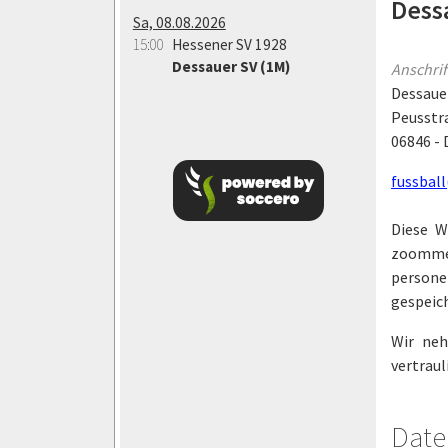
Dessa
Sa, 08.08.2026
15:00
Hessener SV 1928
Dessauer SV (1M)
Anschrif
Dessauer
Peusstr
06846 -
fussball
Diese W
zoommed
persone
gespeic
Wir neh
vertraul
Date