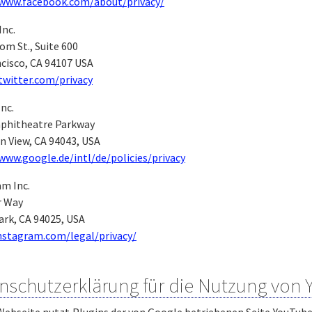
/www.facebook.com/about/privacy/
Inc.
om St., Suite 600
cisco, CA 94107 USA
twitter.com/privacy
nc.
phitheatre Parkway
n View, CA 94043, USA
www.google.de/intl/de/policies/privacy
am Inc.
r Way
ark, CA 94025, USA
instagram.com/legal/privacy/
nschutzerklärung für die Nutzung von