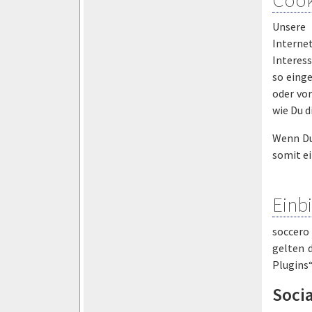
Unsere
Interne
Interes
so einge
oder vor
wie Du d
Wenn Du 
somit e
Einb
soccero 
gelten 
Plugins“
Soci