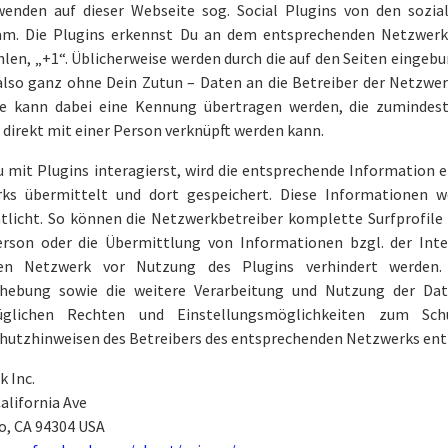
wenden auf dieser Webseite sog. Social Plugins von den sozi
am. Die Plugins erkennst Du an dem entsprechenden Netzwerk-
len, „+1“. Üblicherweise werden durch die auf den Seiten einge
 also ganz ohne Dein Zutun – Daten an die Betreiber der Netzwe
e kann dabei eine Kennung übertragen werden, die zumindes
direkt mit einer Person verknüpft werden kann.
mit Plugins interagierst, wird die entsprechende Information eb
ks übermittelt und dort gespeichert. Diese Informationen 
ntlicht. So können die Netzwerkbetreiber komplette Surfprofile 
erson oder die Übermittlung von Informationen bzgl. der Int
igen Netzwerk vor Nutzung des Plugins verhindert werden
hebung sowie die weitere Verarbeitung und Nutzung der Dat
züglichen Rechten und Einstellungsmöglichkeiten zum Sc
hutzhinweisen des Betreibers des entsprechenden Netzwerks en
 Inc.
California Ave
o, CA 94304 USA