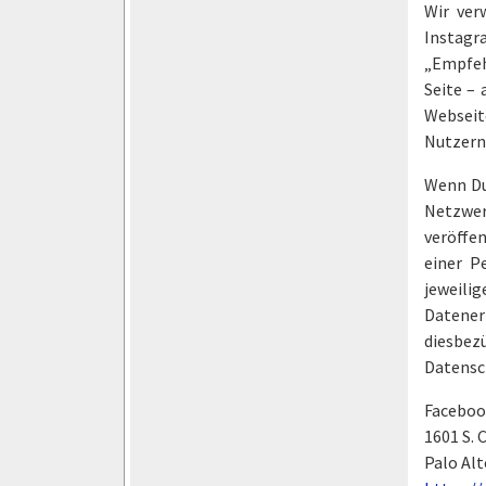
Wir ver
Instagr
„Empfeh
Seite –
Webseit
Nutzern 
Wenn Du 
Netzwer
veröffe
einer P
jeweil
Datener
diesbe
Datensc
Facebook
1601 S. 
Palo Alt