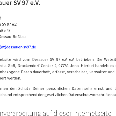
uer SV 97 e.V.
t
 SV 97 e.V.
aße 43
 Dessau-Roßlau
(at)dessauer-sv97.de
ebsite wird vom Dessauer SV 97 e.V. e.V. betrieben. Die Webs
ia GbR, Drackendorf Center 2, 07751 Jena. Hierbei handelt es
nbezogene Daten dauerhaft, erfasst, verarbeitet, verwaltet und
hert werden.
men den Schutz Deiner persönlichen Daten sehr ernst und
ich und entsprechend der gesetzlichen Datenschutzvorschriften s
nverarbeitung auf dieser Internetseite