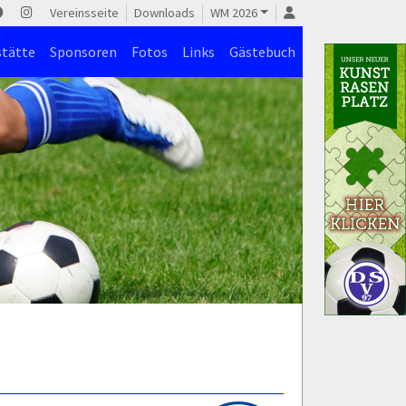
Vereinsseite
Downloads
WM 2026
stätte
Sponsoren
Fotos
Links
Gästebuch