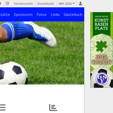
Vereinsseite
Downloads
WM 2026
stätte
Sponsoren
Fotos
Links
Gästebuch