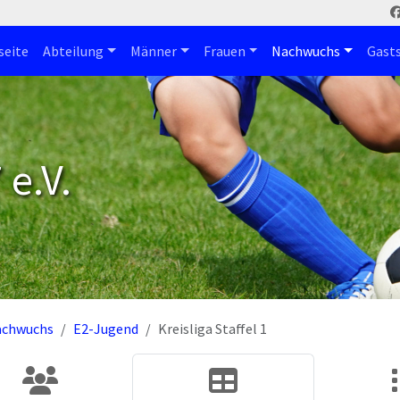
seite
Abteilung
Männer
Frauen
Nachwuchs
Gast
e.V.
achwuchs
E2-Jugend
Kreisliga Staffel 1