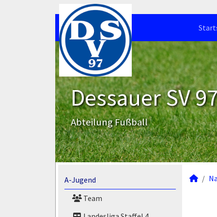
Start
Dessauer SV 97 
Abteilung Fußball
N
A-Jugend
Team
Landesliga Staffel 4