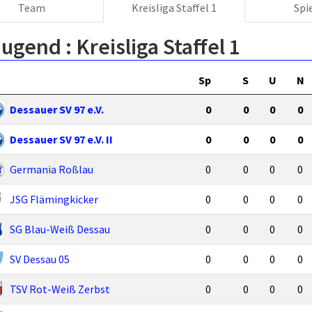
Team
Kreisliga Staffel 1
Spi
Jugend :
Kreisliga Staffel 1
Sp
S
U
N
Dessauer SV 97 e.V.
0
0
0
0
Dessauer SV 97 e.V. II
0
0
0
0
Germania Roßlau
0
0
0
0
JSG Flämingkicker
0
0
0
0
SG Blau-Weiß Dessau
0
0
0
0
SV Dessau 05
0
0
0
0
TSV Rot-Weiß Zerbst
0
0
0
0