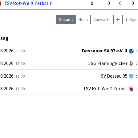
TSV Rot-Weiß Zerbst II
0
0
0
0
Gesamt
Heim
Auswärts
1. Spi
ltag
08.2026
Dessauer SV 97 e.V. II
:
09:00
08.2026
JSG Flämingkicker
:
11:00
08.2026
SV Dessau 05
:
11:00
08.2026
TSV Rot-Weiß Zerbst
:
11:00