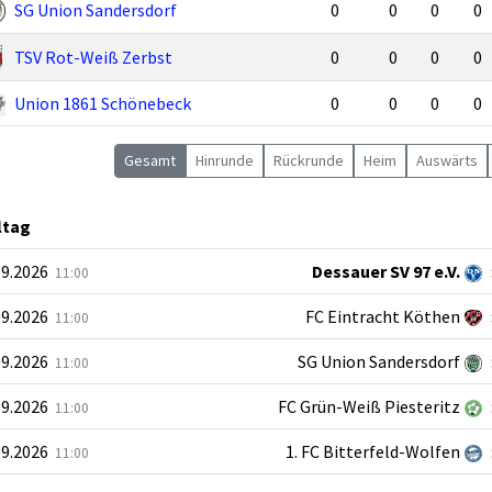
SG Union Sandersdorf
0
0
0
0
TSV Rot-Weiß Zerbst
0
0
0
0
Union 1861 Schönebeck
0
0
0
0
Gesamt
Hin
runde
Rück
runde
Heim
Auswärts
ltag
09.2026
Dessauer SV 97 e.V.
11:00
09.2026
FC Eintracht Köthen
11:00
09.2026
SG Union Sandersdorf
11:00
09.2026
FC Grün-Weiß Piesteritz
11:00
09.2026
1. FC Bitterfeld-Wolfen
11:00