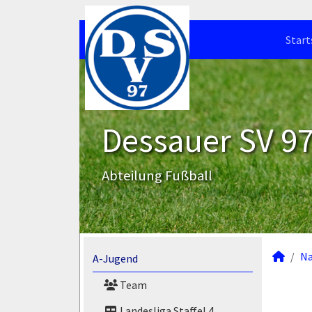
Start
Dessauer SV 97 
Abteilung Fußball
N
A-Jugend
Team
Landesliga Staffel 4