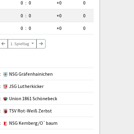
0
:
0
+0
0
0
:
0
+0
0
0
:
0
+0
0
1. Spieltag
:
NSG Gräfenhainichen
:
JSG Lutherkicker
:
Union 1861 Schönebeck
:
TSV Rot-Weiß Zerbst
:
NSG Kemberg/O`baum