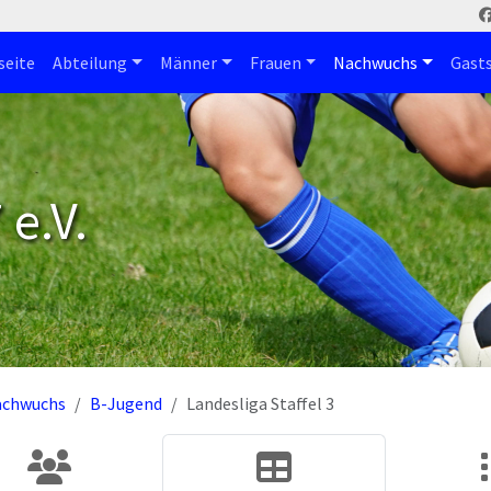
seite
Abteilung
Männer
Frauen
Nachwuchs
Gast
e.V.
achwuchs
B-Jugend
Landesliga Staffel 3