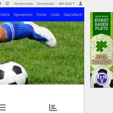
Vereinsseite
Downloads
WM 2026
stätte
Sponsoren
Fotos
Links
Gästebuch