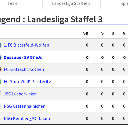
Team
Landesliga Staffel 3
Spi
ugend :
Landesliga Staffel 3
Sp
S
U
N
1. FC Bitterfeld-Wolfen
0
0
0
0
Dessauer SV 97 e.V.
0
0
0
0
FC Eintracht Köthen
0
0
0
0
FC Grün-Weiß Piesteritz
0
0
0
0
JSG Lutherkicker
0
0
0
0
NSG Gräfenhainichen
0
0
0
0
NSG Kemberg/O`baum
0
0
0
0