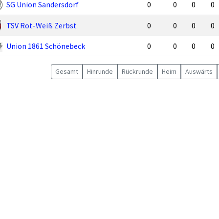
SG Union Sandersdorf
0
0
0
0
TSV Rot-Weiß Zerbst
0
0
0
0
Union 1861 Schönebeck
0
0
0
0
Gesamt
Hin
runde
Rück
runde
Heim
Auswärts