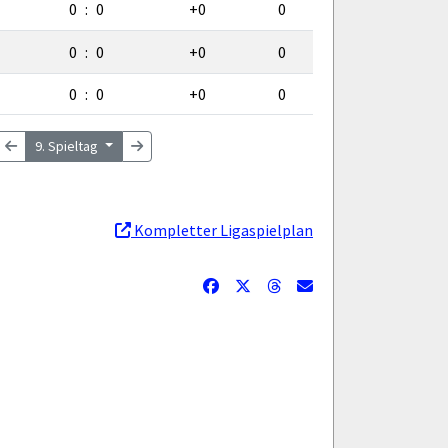
0
:
0
+0
0
0
:
0
+0
0
0
:
0
+0
0
9. Spieltag
Kompletter Ligaspielplan