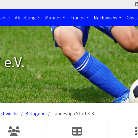
seite
Abteilung
Männer
Frauen
Nachwuchs
Gast
e.V.
achwuchs
B-Jugend
Landesliga Staffel 3