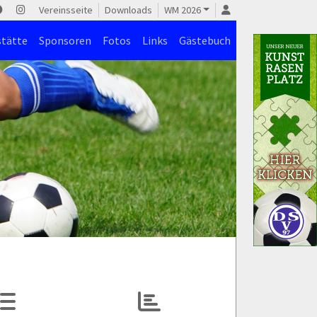
Vereinsseite
Downloads
WM 2026
stätte
Sponsoren
Fotos
Links
Gästebuch