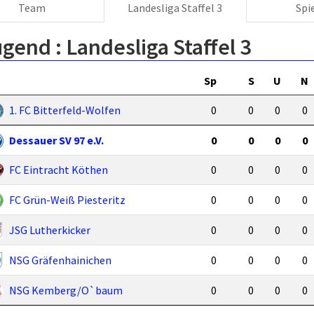
Team
Landesliga Staffel 3
Spi
ugend :
Landesliga Staffel 3
Sp
S
U
N
1. FC Bitterfeld-Wolfen
0
0
0
0
Dessauer SV 97 e.V.
0
0
0
0
FC Eintracht Köthen
0
0
0
0
FC Grün-Weiß Piesteritz
0
0
0
0
JSG Lutherkicker
0
0
0
0
NSG Gräfenhainichen
0
0
0
0
NSG Kemberg/O`baum
0
0
0
0