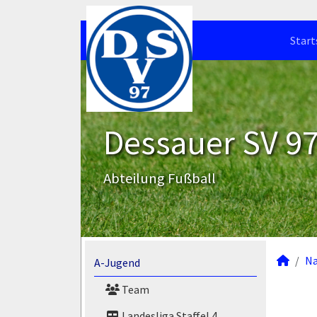
Start
Dessauer SV 97 
Abteilung Fußball
N
A-Jugend
Team
Landesliga Staffel 4