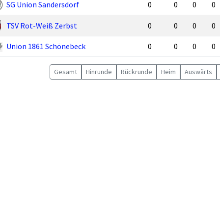
SG Union Sandersdorf
0
0
0
0
TSV Rot-Weiß Zerbst
0
0
0
0
Union 1861 Schönebeck
0
0
0
0
Gesamt
Hin
runde
Rück
runde
Heim
Auswärts