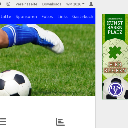
Vereinsseite
Downloads
WM 2026
stätte
Sponsoren
Fotos
Links
Gästebuch