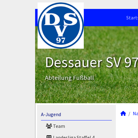
Start
Dessauer SV 97 
Abteilung Fußball
N
A-Jugend
Team
Landesliga Staffel 4