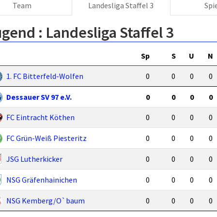
Team
Landesliga Staffel 3
Spi
ugend :
Landesliga Staffel 3
Sp
S
U
N
1. FC Bitterfeld-Wolfen
0
0
0
0
Dessauer SV 97 e.V.
0
0
0
0
FC Eintracht Köthen
0
0
0
0
FC Grün-Weiß Piesteritz
0
0
0
0
JSG Lutherkicker
0
0
0
0
NSG Gräfenhainichen
0
0
0
0
NSG Kemberg/O`baum
0
0
0
0