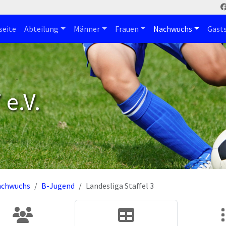
seite
Abteilung
Männer
Frauen
Nachwuchs
Gast
e.V.
achwuchs
B-Jugend
Landesliga Staffel 3