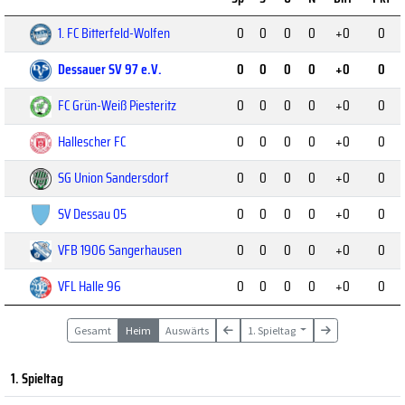
1. FC Bitterfeld-Wolfen
0
0
0
0
+0
0
Dessauer SV 97 e.V.
0
0
0
0
+0
0
FC Grün-Weiß Piesteritz
0
0
0
0
+0
0
Hallescher FC
0
0
0
0
+0
0
SG Union Sandersdorf
0
0
0
0
+0
0
SV Dessau 05
0
0
0
0
+0
0
VFB 1906 Sangerhausen
0
0
0
0
+0
0
VFL Halle 96
0
0
0
0
+0
0
Gesamt
Heim
Auswärts
1. Spieltag
1. Spieltag