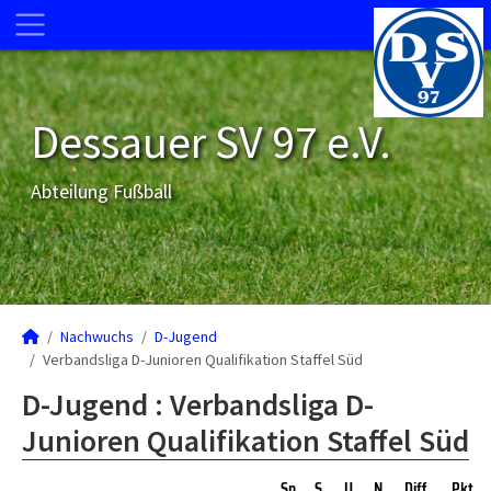
Dessauer SV 97 e.V.
Abteilung Fußball
Nachwuchs
D-Jugend
Verbandsliga D-Junioren Qualifikation Staffel Süd
D-Jugend :
Verbandsliga D-
Junioren Qualifikation Staffel Süd
Sp
S
U
N
Diff
Pkt