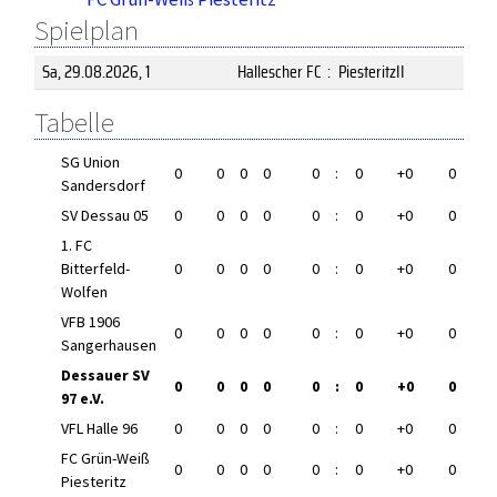
Spielplan
Sa, 29.08.2026
, 1
Hallescher FC
:
PiesteritzII
Tabelle
SG Union
0
0
0
0
0
:
0
+0
0
Sandersdorf
SV Dessau 05
0
0
0
0
0
:
0
+0
0
1. FC
Bitterfeld-
0
0
0
0
0
:
0
+0
0
Wolfen
VFB 1906
0
0
0
0
0
:
0
+0
0
Sangerhausen
Dessauer SV
0
0
0
0
0
:
0
+0
0
97 e.V.
VFL Halle 96
0
0
0
0
0
:
0
+0
0
FC Grün-Weiß
0
0
0
0
0
:
0
+0
0
Piesteritz