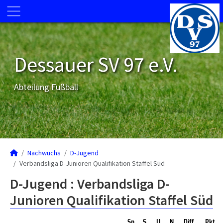
Dessauer SV 97 e.V.
Abteilung Fußball
Nachwuchs
D-Jugend
Verbandsliga D-Junioren Qualifikation Staffel Süd
D-Jugend :
Verbandsliga D-
Junioren Qualifikation Staffel Süd
Sp
S
U
N
Diff
Pkt