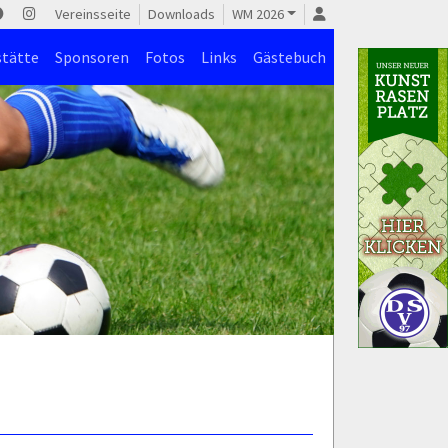
Vereinsseite
Downloads
WM 2026
stätte
Sponsoren
Fotos
Links
Gästebuch