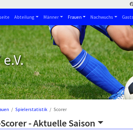
seite
Abteilung
Männer
Frauen
Nachwuchs
Gast
e.V.
auen
Spielerstatistik
Scorer
Scorer -
Aktuelle Saison