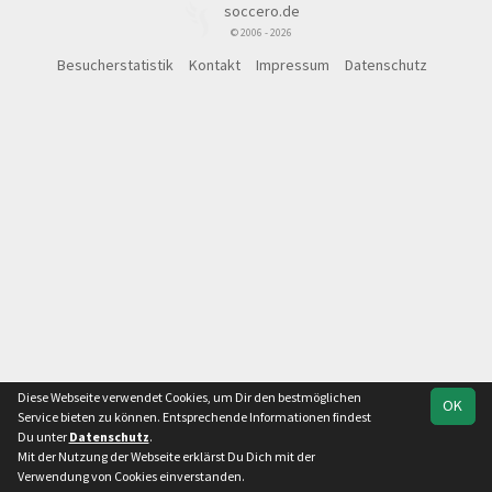
soccero.de
© 2006 - 2026
Besucherstatistik
Kontakt
Impressum
Datenschutz
Diese Webseite verwendet Cookies, um Dir den bestmöglichen
OK
Service bieten zu können. Entsprechende Informationen findest
Du unter
Datenschutz
.
Mit der Nutzung der Webseite erklärst Du Dich mit der
Verwendung von Cookies einverstanden.