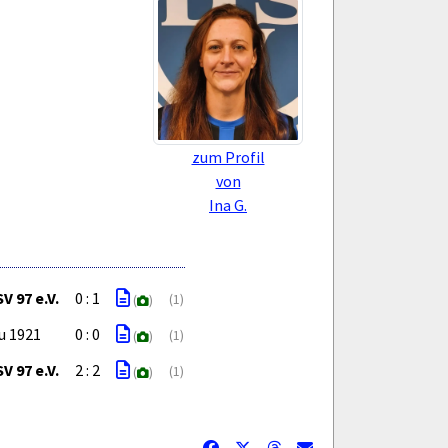
zum Profil
von
Ina G.
V 97 e.V.
0 : 1
(1)
(
)
u 1921
0 : 0
(1)
(
)
V 97 e.V.
2 : 2
(1)
(
)