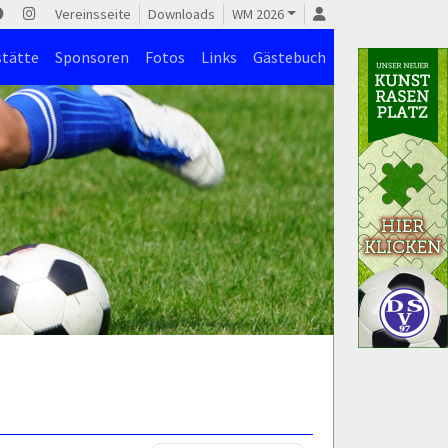
Vereinsseite
Downloads
WM 2026
stätte
Sponsoren
Fotos
Links
Gästebuch