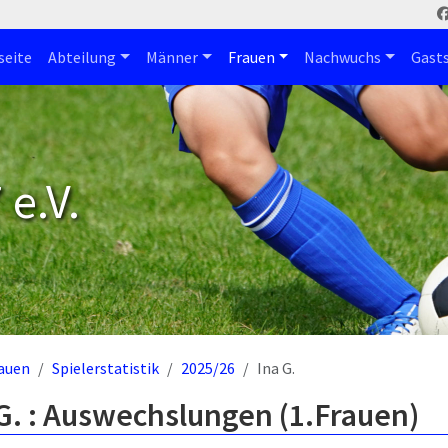
seite
Abteilung
Männer
Frauen
Nachwuchs
Gast
e.V.
auen
Spielerstatistik
2025/26
Ina G.
G. : Auswechslungen (1.Frauen)