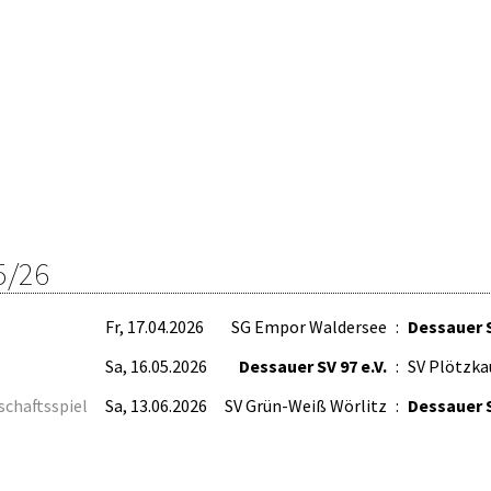
5/26
Fr, 17.04.2026
SG Empor Waldersee
:
Dessauer S
Sa, 16.05.2026
Dessauer SV 97 e.V.
:
SV Plötzka
schaftsspiel
Sa, 13.06.2026
SV Grün-Weiß Wörlitz
:
Dessauer S