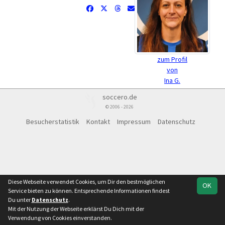
zum Profil
von
Ina G.
soccero.de
© 2006 - 2026
Besucherstatistik
Kontakt
Impressum
Datenschutz
Diese Webseite verwendet Cookies, um Dir den bestmöglichen
OK
Service bieten zu können. Entsprechende Informationen findest
Du unter
Datenschutz
.
Mit der Nutzung der Webseite erklärst Du Dich mit der
Verwendung von Cookies einverstanden.