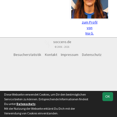
zum Profil
von
Ina G.
soccero.de
© 2006 - 2026
Besucherstatistik
Kontakt
Impressum
Datenschutz
Diese Webseite verwendet Cookies, um Dir den bestmöglichen
OK
Service bieten zu können. Entsprechende Informationen findest
Du unter
Datenschutz
.
Mit der Nutzung der Webseite erklärst Du Dich mit der
Verwendung von Cookies einverstanden.