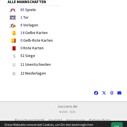
ALLE MANNSCHAFTEN
85
Spiele
1
Tor
8
Vorlagen
14
Gelbe Karten
0
Gelb-Rote Karten
0
Rote Karten
S
52 Siege
U
11 Unentschieden
N
22 Niederlagen
soccero.de
© 2006 - 2026
Besucherstatistik
Kontakt
Impressum
Datenschutz
Diese Webseite verwendet Cookies, um Dir den bestmöglichen
OK