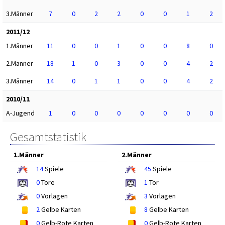
3.Männer
7
0
2
2
0
0
1
2
2011/12
1.Männer
11
0
0
1
0
0
8
0
2.Männer
18
1
0
3
0
0
4
2
3.Männer
14
0
1
1
0
0
4
2
2010/11
A-Jugend
1
0
0
0
0
0
0
0
Gesamtstatistik
1.Männer
2.Männer
14
Spiele
45
Spiele
0
Tore
1
Tor
0
Vorlagen
3
Vorlagen
2
Gelbe Karten
8
Gelbe Karten
0
Gelb-Rote Karten
0
Gelb-Rote Karten