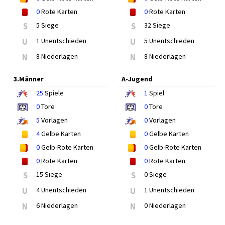
0
Rote Karten
0
Rote Karten
S
5 Siege
S
32 Siege
U
1 Unentschieden
U
5 Unentschieden
N
8 Niederlagen
N
8 Niederlagen
3.Männer
A-Jugend
25
Spiele
1
Spiel
0
Tore
0
Tore
5
Vorlagen
0
Vorlagen
4
Gelbe Karten
0
Gelbe Karten
0
Gelb-Rote Karten
0
Gelb-Rote Karten
0
Rote Karten
0
Rote Karten
S
15 Siege
S
0 Siege
U
4 Unentschieden
U
1 Unentschieden
N
6 Niederlagen
N
0 Niederlagen