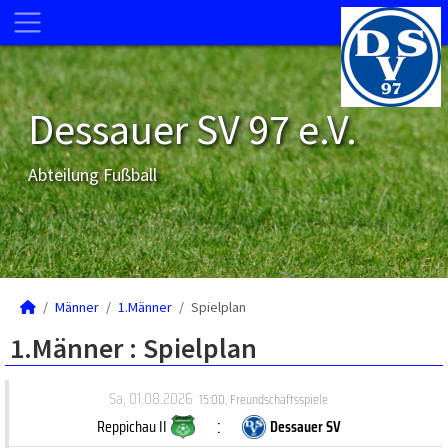
Dessauer SV 97 e.V.
Abteilung Fußball
Männer
1.Männer
Spielplan
1.Männer :
Spielplan
Sa, 01.08.2026
15:00
,
Freundschaftsspiele
:
Reppichau II
Dessauer SV