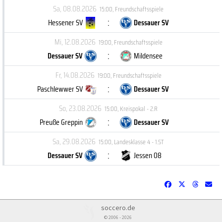
Sa, 08.08.2026
15:00
,
Freundschaftsspiele
:
Hessener SV
Dessauer SV
Mi, 12.08.2026
19:00
,
Freundschaftsspiele
:
Dessauer SV
Mildensee
Fr, 14.08.2026
19:00
,
Freundschaftsspiele
:
Paschlewwer SV
Dessauer SV
So, 23.08.2026
15:00
,
Kreispokal - 2.R
:
Preuße Greppin
Dessauer SV
Sa, 29.08.2026
15:00
,
Landesklasse 4 - 1.ST
:
Dessauer SV
Jessen 08
soccero.de
© 2006 - 2026