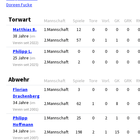
Doreen Fucke
Torwart
Mannschaft
Spiele
Tore
Vorl.
GK
GRK
R
Matthias B.
1.Mannschaft
12
0
0
0
0
0
38 Jahre
(im
2.Mannschaft
57
0
1
1
0
0
Verein seit 2022)
Philipp L.
1.Mannschaft
0
0
0
0
0
0
25 Jahre
(im
2.Mannschaft
2
0
0
0
0
0
Verein seit 2025)
Abwehr
Mannschaft
Spiele
Tore
Vorl.
GK
GRK
R
Florian
1.Mannschaft
3
0
0
0
0
0
Drachenberg
34 Jahre
(im
2.Mannschaft
62
1
0
8
0
0
Verein seit 2001)
Philipp
1.Mannschaft
25
0
2
1
0
0
Hoffmann
34 Jahre
(im
2.Mannschaft
198
2
1
15
0
0
Verein seit 2007)