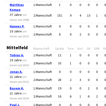
Matthias
1.Mannschaft
1
0
0
0
0
0
Kempe
37 Jahre
(im
2.Mannschaft
151
9
4
13
1
0
Verein seit 1998)
Hannes P.
1.Mannschaft
0
0
0
0
0
0
19 Jahre
(im
2.Mannschaft
6
0
2
0
0
0
Verein seit 2017)
Mittelfeld
Mannschaft
Spiele
Tore
Vorl.
GK
GRK
R
Tobias A.
1.Mannschaft
12
1
0
0
0
0
19 Jahre
(im
2.Mannschaft
33
1
0
0
0
0
Verein seit 2023)
Jonas A.
1.Mannschaft
0
0
0
0
0
0
21 Jahre
(im
2.Mannschaft
28
2
3
0
0
0
Verein seit 2023)
Basem H.
1.Mannschaft
19
0
0
2
0
0
21 Jahre
(im
2.Mannschaft
16
6
1
6
2
0
Verein seit 2024)
Paul J.
1.Mannschaft
0
0
0
0
0
0