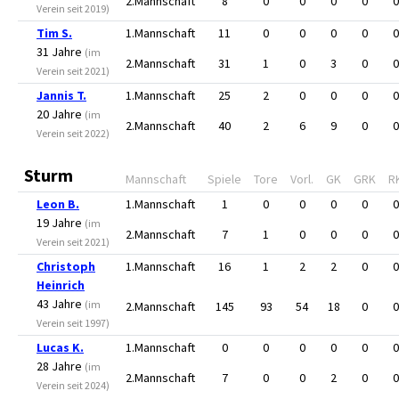
2.Mannschaft
8
0
0
0
0
0
Verein seit 2019)
Tim S.
1.Mannschaft
11
0
0
0
0
0
31 Jahre
(im
2.Mannschaft
31
1
0
3
0
0
Verein seit 2021)
Jannis T.
1.Mannschaft
25
2
0
0
0
0
20 Jahre
(im
2.Mannschaft
40
2
6
9
0
0
Verein seit 2022)
Sturm
Mannschaft
Spiele
Tore
Vorl.
GK
GRK
R
Leon B.
1.Mannschaft
1
0
0
0
0
0
19 Jahre
(im
2.Mannschaft
7
1
0
0
0
0
Verein seit 2021)
Christoph
1.Mannschaft
16
1
2
2
0
0
Heinrich
43 Jahre
(im
2.Mannschaft
145
93
54
18
0
0
Verein seit 1997)
Lucas K.
1.Mannschaft
0
0
0
0
0
0
28 Jahre
(im
2.Mannschaft
7
0
0
2
0
0
Verein seit 2024)