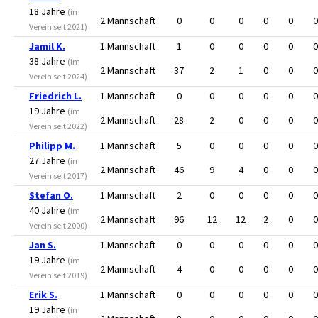
18 Jahre
(im
2.Mannschaft
0
0
0
0
0
0
Verein seit 2021)
Jamil K.
1.Mannschaft
1
0
0
0
0
0
38 Jahre
(im
2.Mannschaft
37
2
1
0
0
0
Verein seit 2024)
Friedrich L.
1.Mannschaft
0
0
0
0
0
0
19 Jahre
(im
2.Mannschaft
28
2
0
0
0
0
Verein seit 2022)
Philipp M.
1.Mannschaft
5
0
0
0
0
0
27 Jahre
(im
2.Mannschaft
46
9
4
0
0
0
Verein seit 2017)
Stefan O.
1.Mannschaft
2
0
0
0
0
0
40 Jahre
(im
2.Mannschaft
96
12
12
2
0
0
Verein seit 2000)
Jan S.
1.Mannschaft
0
0
0
0
0
0
19 Jahre
(im
2.Mannschaft
4
0
0
0
0
0
Verein seit 2019)
Erik S.
1.Mannschaft
0
0
0
0
0
0
19 Jahre
(im