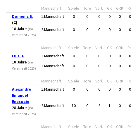
Mannschaft
Spiele
Tore
Vorl.
GK
GRK
R
Domenic B.
1.Mannschaft
0
0
0
0
0
0
(C)
18 Jahre
(im
2.Mannschaft
0
0
0
0
0
0
Verein seit 2025)
Mannschaft
Spiele
Tore
Vorl.
GK
GRK
R
Luiz D.
1.Mannschaft
0
0
0
0
0
0
18 Jahre
(im
2.Mannschaft
0
0
0
0
0
0
Verein seit 2023)
Mannschaft
Spiele
Tore
Vorl.
GK
GRK
R
Alexandru
1.Mannschaft
0
0
0
0
0
0
Emanuel
Enasoaie
2.Mannschaft
10
0
2
1
0
0
28 Jahre
(im
Verein seit 2025)
Mannschaft
Spiele
Tore
Vorl.
GK
GRK
R