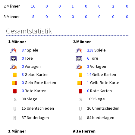
2.Männer
16
0
0
1
0
0
2
0
3.Männer
8
0
0
0
0
0
0
0
Gesamtstatistik
1.Männer
2.Männer
87
Spiele
218
Spiele
0
Tore
6
Tore
0
Vorlagen
3
Vorlagen
8
Gelbe Karten
14
Gelbe Karten
0
Gelb-Rote Karten
1
Gelb-Rote Karte
0
Rote Karten
0
Rote Karten
S
38 Siege
S
109 Siege
U
15 Unentschieden
U
26 Unentschieden
N
37 Niederlagen
N
84 Niederlagen
3.Männer
Alte Herren