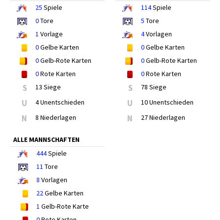
25
Spiele
114
Spiele
0
Tore
5
Tore
1
Vorlage
4
Vorlagen
0
Gelbe Karten
0
Gelbe Karten
0
Gelb-Rote Karten
0
Gelb-Rote Karten
0
Rote Karten
0
Rote Karten
S
13 Siege
S
78 Siege
U
4 Unentschieden
U
10 Unentschieden
N
8 Niederlagen
N
27 Niederlagen
ALLE MANNSCHAFTEN
444
Spiele
11
Tore
8
Vorlagen
22
Gelbe Karten
1
Gelb-Rote Karte
0
Rote Karten