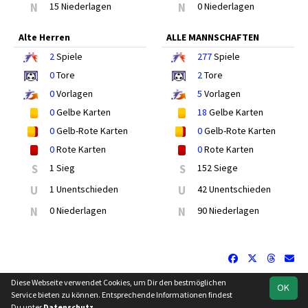
N
15 Niederlagen
N
0 Niederlagen
Alte Herren
ALLE MANNSCHAFTEN
2
Spiele
277
Spiele
0
Tore
2
Tore
0
Vorlagen
5
Vorlagen
0
Gelbe Karten
18
Gelbe Karten
0
Gelb-Rote Karten
0
Gelb-Rote Karten
0
Rote Karten
0
Rote Karten
S
1 Sieg
S
152 Siege
U
1 Unentschieden
U
42 Unentschieden
N
0 Niederlagen
N
90 Niederlagen
Diese Webseite verwendet Cookies, um Dir den bestmöglichen
OK
soccero.de
Service bieten zu können. Entsprechende Informationen findest
© 2006 - 2026
Du unter
Datenschutz
.