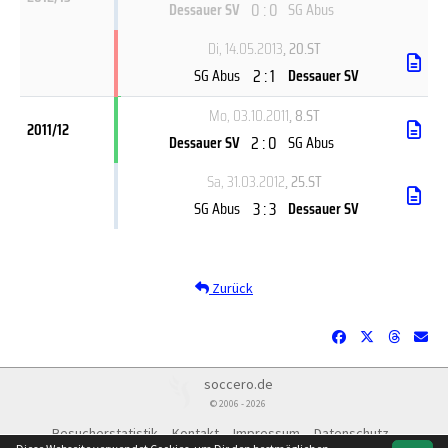
0 : 0
Dessauer SV
SG Abus
Di, 14.05.2013
, 20.ST
2 : 1
SG Abus
Dessauer SV
Mo, 03.10.2011
, 8.ST
2011/12
2 : 0
Dessauer SV
SG Abus
Sa, 31.03.2012
, 25.ST
3 : 3
SG Abus
Dessauer SV
Zurück
soccero.de
© 2006 - 2026
Besucherstatistik
Kontakt
Impressum
Datenschutz