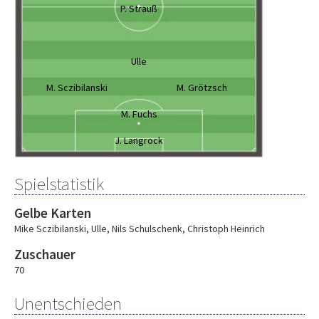
P. Strauß
Ulle
M. Sczibilanski
M. Grötzsch
M. Fuchs
J. Langrock
Spielstatistik
Gelbe Karten
Mike Sczibilanski
,
Ulle
,
Nils Schulschenk
,
Christoph Heinrich
Zuschauer
70
Unentschieden