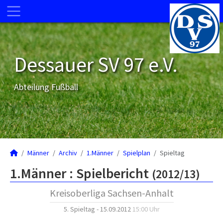
Dessauer SV 97 e.V.
Abteilung Fußball
Männer
Archiv
1.Männer
Spielplan
Spieltag
1.Männer :
Spielbericht
(2012/13)
Kreisoberliga Sachsen-Anhalt
5. Spieltag - 15.09.2012
15:00 Uhr