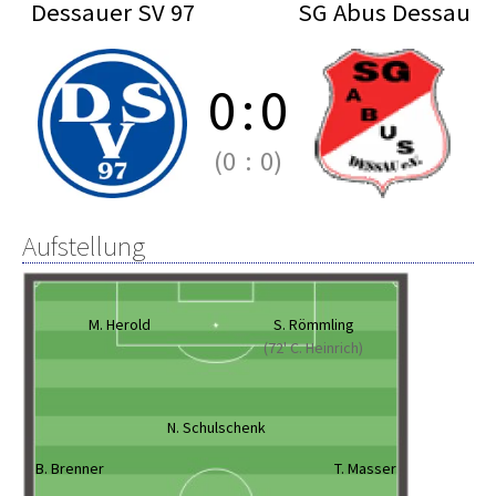
Dessauer SV 97
SG Abus Dessau
0
:
0
(0
:
0)
Aufstellung
M. Herold
S. Römmling
(72' C. Heinrich)
N. Schulschenk
B. Brenner
T. Masser