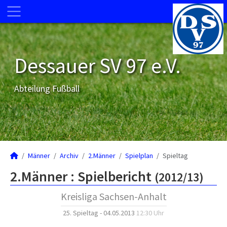
Dessauer SV 97 e.V.
Abteilung Fußball
Männer
Archiv
2.Männer
Spielplan
Spieltag
2.Männer :
Spielbericht
(2012/13)
Kreisliga Sachsen-Anhalt
25. Spieltag - 04.05.2013
12:30 Uhr