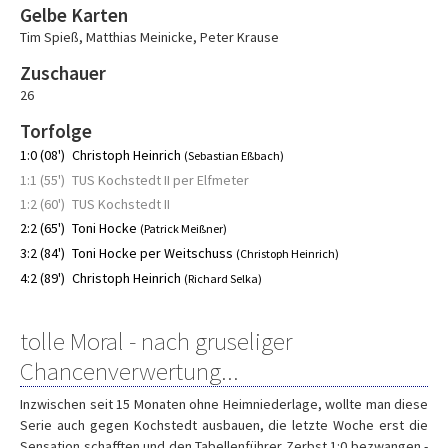
Gelbe Karten
Tim Spieß
,
Matthias Meinicke
,
Peter Krause
Zuschauer
26
Torfolge
1:0 (08')
Christoph Heinrich
(Sebastian Eßbach)
1:1 (55')
TUS Kochstedt II per Elfmeter
1:2 (60')
TUS Kochstedt II
2:2 (65')
Toni Hocke
(Patrick Meißner)
3:2 (84')
Toni Hocke per Weitschuss
(Christoph Heinrich)
4:2 (89')
Christoph Heinrich
(Richard Selka)
tolle Moral - nach gruseliger
Chancenverwertung...
Inzwischen seit 15 Monaten ohne Heimniederlage, wollte man diese
Serie auch gegen Kochstedt ausbauen, die letzte Woche erst die
Sensation schafften und den Tabellenführer Zerbst 1:0 bezwangen -