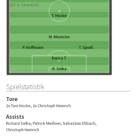
(62' S. Streuber)
T. Hocke
M. Meinicke
P. Hoffmann
T. Spieß
Enrico T.
R. Selka
Spielstatistik
Tore
2x Toni Hocke
,
2x Christoph Heinrich
Assists
Richard Selka
,
Patrick Meißner
,
Sebastian Eßbach
,
Christoph Heinrich