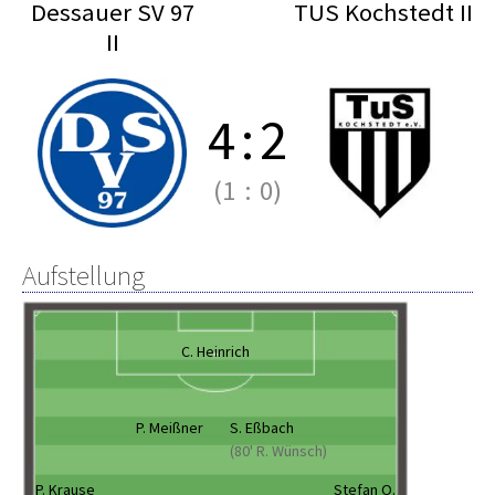
Dessauer SV 97
TUS Kochstedt II
II
4
:
2
(1
:
0)
Aufstellung
C. Heinrich
P. Meißner
S. Eßbach
(80' R. Wünsch)
P. Krause
Stefan O.