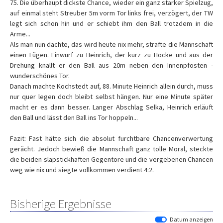
75. Die überhaupt dickste Chance, wieder ein ganz starker Spielzug,
auf einmal steht Streuber 5m vorm Tor links frei, verzögert, der TW
legt sich schon hin und er schiebt ihm den Ball trotzdem in die
Arme...
Als man nun dachte, das wird heute nix mehr, strafte die Mannschaft
einen Lügen. Einwurf zu Heinrich, der kurz zu Hocke und aus der
Drehung knallt er den Ball aus 20m neben den Innenpfosten -
wunderschönes Tor.
Danach machte Kochstedt auf, 88. Minute Heinrich allein durch, muss
nur quer legen doch bleibt selbst hängen. Nur eine Minute später
macht er es dann besser. Langer Abschlag Selka, Heinrich erläuft
den Ball und lässt den Ball ins Tor hoppeln...
Fazit: Fast hätte sich die absolut furchtbare Chancenverwertung
gerächt. Jedoch bewieß die Mannschaft ganz tolle Moral, steckte
die beiden slapstickhaften Gegentore und die vergebenen Chancen
weg wie nix und siegte vollkommen verdient 4:2.
Bisherige Ergebnisse
Datum anzeigen