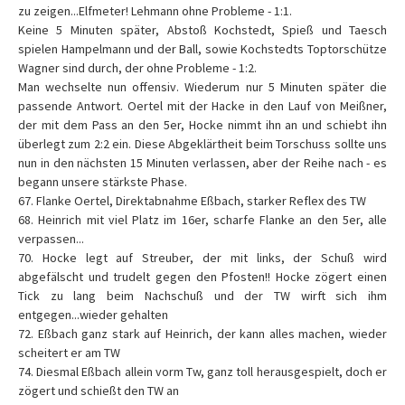
zu zeigen...Elfmeter! Lehmann ohne Probleme - 1:1.
Keine 5 Minuten später, Abstoß Kochstedt, Spieß und Taesch
spielen Hampelmann und der Ball, sowie Kochstedts Toptorschütze
Wagner sind durch, der ohne Probleme - 1:2.
Man wechselte nun offensiv. Wiederum nur 5 Minuten später die
passende Antwort. Oertel mit der Hacke in den Lauf von Meißner,
der mit dem Pass an den 5er, Hocke nimmt ihn an und schiebt ihn
überlegt zum 2:2 ein. Diese Abgeklärtheit beim Torschuss sollte uns
nun in den nächsten 15 Minuten verlassen, aber der Reihe nach - es
begann unsere stärkste Phase.
67. Flanke Oertel, Direktabnahme Eßbach, starker Reflex des TW
68. Heinrich mit viel Platz im 16er, scharfe Flanke an den 5er, alle
verpassen...
70. Hocke legt auf Streuber, der mit links, der Schuß wird
abgefälscht und trudelt gegen den Pfosten!! Hocke zögert einen
Tick zu lang beim Nachschuß und der TW wirft sich ihm
entgegen...wieder gehalten
72. Eßbach ganz stark auf Heinrich, der kann alles machen, wieder
scheitert er am TW
74. Diesmal Eßbach allein vorm Tw, ganz toll herausgespielt, doch er
zögert und schießt den TW an