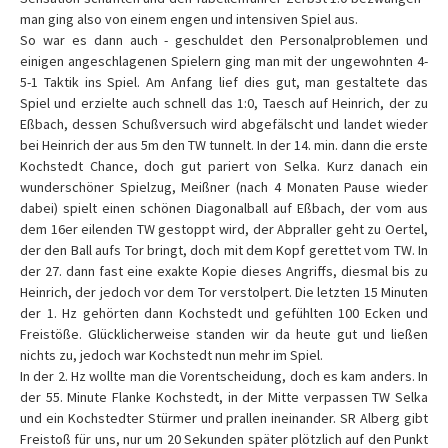
man ging also von einem engen und intensiven Spiel aus.
So war es dann auch - geschuldet den Personalproblemen und
einigen angeschlagenen Spielern ging man mit der ungewohnten 4-
5-1 Taktik ins Spiel. Am Anfang lief dies gut, man gestaltete das
Spiel und erzielte auch schnell das 1:0, Taesch auf Heinrich, der zu
Eßbach, dessen Schußversuch wird abgefälscht und landet wieder
bei Heinrich der aus 5m den TW tunnelt. In der 14. min. dann die erste
Kochstedt Chance, doch gut pariert von Selka. Kurz danach ein
wunderschöner Spielzug, Meißner (nach 4 Monaten Pause wieder
dabei) spielt einen schönen Diagonalball auf Eßbach, der vom aus
dem 16er eilenden TW gestoppt wird, der Abpraller geht zu Oertel,
der den Ball aufs Tor bringt, doch mit dem Kopf gerettet vom TW. In
der 27. dann fast eine exakte Kopie dieses Angriffs, diesmal bis zu
Heinrich, der jedoch vor dem Tor verstolpert. Die letzten 15 Minuten
der 1. Hz gehörten dann Kochstedt und gefühlten 100 Ecken und
Freistöße. Glücklicherweise standen wir da heute gut und ließen
nichts zu, jedoch war Kochstedt nun mehr im Spiel.
In der 2. Hz wollte man die Vorentscheidung, doch es kam anders. In
der 55. Minute Flanke Kochstedt, in der Mitte verpassen TW Selka
und ein Kochstedter Stürmer und prallen ineinander. SR Alberg gibt
Freistoß für uns, nur um 20 Sekunden später plötzlich auf den Punkt