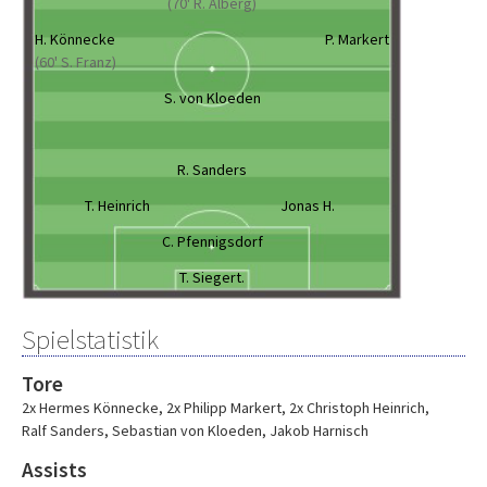
(70' R. Alberg)
H. Könnecke
P. Markert
(60' S. Franz)
S. von Kloeden
R. Sanders
T. Heinrich
Jonas H.
C. Pfennigsdorf
T. Siegert.
Spielstatistik
Tore
2x Hermes Könnecke
,
2x Philipp Markert
,
2x Christoph Heinrich
,
Ralf Sanders
,
Sebastian von Kloeden
,
Jakob Harnisch
Assists