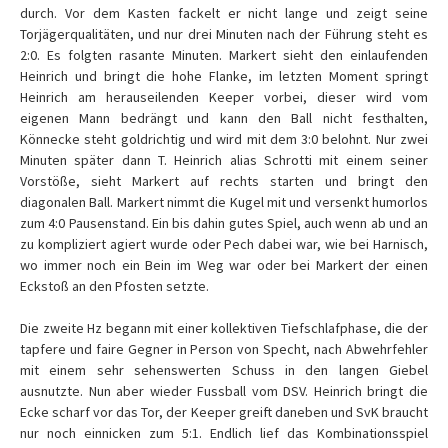
durch. Vor dem Kasten fackelt er nicht lange und zeigt seine
Torjägerqualitäten, und nur drei Minuten nach der Führung steht es
2:0. Es folgten rasante Minuten. Markert sieht den einlaufenden
Heinrich und bringt die hohe Flanke, im letzten Moment springt
Heinrich am herauseilenden Keeper vorbei, dieser wird vom
eigenen Mann bedrängt und kann den Ball nicht festhalten,
Könnecke steht goldrichtig und wird mit dem 3:0 belohnt. Nur zwei
Minuten später dann T. Heinrich alias Schrotti mit einem seiner
Vorstöße, sieht Markert auf rechts starten und bringt den
diagonalen Ball. Markert nimmt die Kugel mit und versenkt humorlos
zum 4:0 Pausenstand. Ein bis dahin gutes Spiel, auch wenn ab und an
zu kompliziert agiert wurde oder Pech dabei war, wie bei Harnisch,
wo immer noch ein Bein im Weg war oder bei Markert der einen
Eckstoß an den Pfosten setzte.
Die zweite Hz begann mit einer kollektiven Tiefschlafphase, die der
tapfere und faire Gegner in Person von Specht, nach Abwehrfehler
mit einem sehr sehenswerten Schuss in den langen Giebel
ausnutzte. Nun aber wieder Fussball vom DSV. Heinrich bringt die
Ecke scharf vor das Tor, der Keeper greift daneben und SvK braucht
nur noch einnicken zum 5:1. Endlich lief das Kombinationsspiel