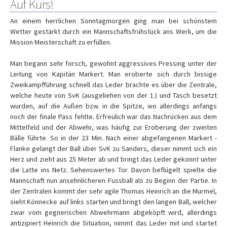
Auf Kurs!
An einem herrlichen Sonntagmorgen ging man bei schönstem
Wetter gestärkt durch ein Mannschaftsfrühstück ans Werk, um die
Mission Meisterschaft zu erfüllen.
Man begann sehr forsch, gewohnt aggressives Pressing unter der
Leitung von Kapitän Markert. Man eroberte sich durch bissige
Zweikampfführung schnell das Leder brachte es über die Zentrale,
welche heute von SvK (ausgeliehen von der 1.) und Täsch besetzt
wurden, auf die Außen bzw. in die Spitze, wo allerdings anfangs
noch der finale Pass fehlte. Erfreulich war das Nachrücken aus dem
Mittelfeld und der Abwehr, was häufig zur Eroberung der zweiten
Bälle führte. So in der 23 Min. Nach einer abgefangenen Markert -
Flanke gelangt der Ball über SvK zu Sanders, dieser nimmt sich ein
Herz und zieht aus 25 Meter ab und bringt das Leder gekonnt unter
die Latte ins Netz. Sehenswertes Tor. Davon beflügelt spielte die
Mannschaft nun ansehnlicheren Fussball als zu Beginn der Partie. In
der Zentralen kommt der sehr agile Thomas Heinrich an die Murmel,
sieht Könnecke auf links starten und bringt den langen Ball, welcher
zwar vom gegnerischen Abwehrmann abgeköpft wird, allerdings
antizipiert Heinrich die Situation, nimmt das Leder mit und startet