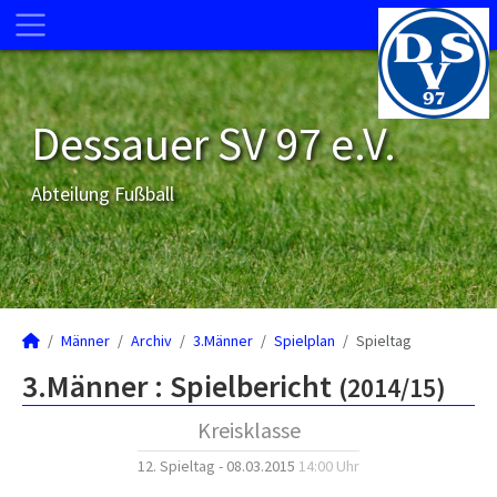
Dessauer SV 97 e.V.
Abteilung Fußball
Männer
Archiv
3.Männer
Spielplan
Spieltag
3.Männer :
Spielbericht
(2014/15)
Kreisklasse
12. Spieltag - 08.03.2015
14:00 Uhr