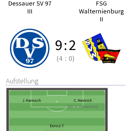
Dessauer SV 97
FSG
III
Walternienburg
II
9
:
2
(4
:
0)
Aufstellung
J. Harnisch
C. Heinrich
(65' S. Steinmetz)
Enrico T.