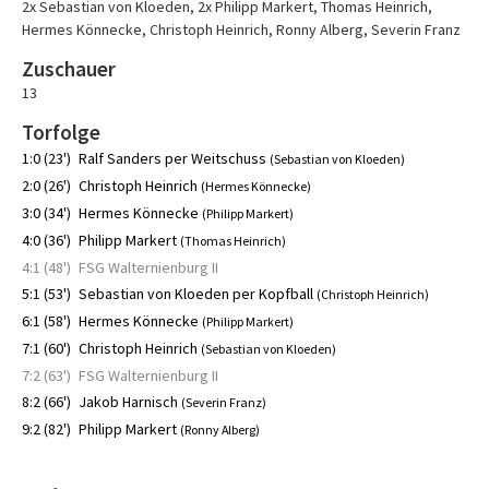
2x Sebastian von Kloeden
,
2x Philipp Markert
,
Thomas Heinrich
,
Hermes Könnecke
,
Christoph Heinrich
,
Ronny Alberg
,
Severin Franz
Zuschauer
13
Torfolge
1:0 (23')
Ralf Sanders per Weitschuss
(Sebastian von Kloeden)
2:0 (26')
Christoph Heinrich
(Hermes Könnecke)
3:0 (34')
Hermes Könnecke
(Philipp Markert)
4:0 (36')
Philipp Markert
(Thomas Heinrich)
4:1 (48')
FSG Walternienburg II
5:1 (53')
Sebastian von Kloeden per Kopfball
(Christoph Heinrich)
6:1 (58')
Hermes Könnecke
(Philipp Markert)
7:1 (60')
Christoph Heinrich
(Sebastian von Kloeden)
7:2 (63')
FSG Walternienburg II
8:2 (66')
Jakob Harnisch
(Severin Franz)
9:2 (82')
Philipp Markert
(Ronny Alberg)