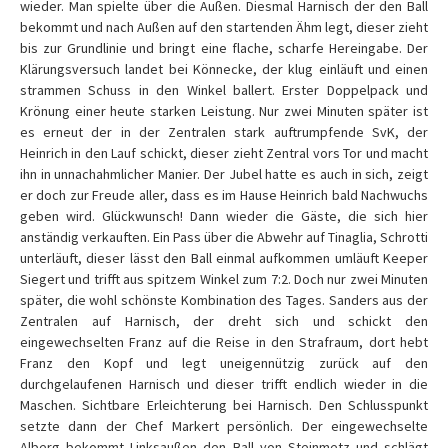
wieder. Man spielte über die Außen. Diesmal Harnisch der den Ball
bekommt und nach Außen auf den startenden Ähm legt, dieser zieht
bis zur Grundlinie und bringt eine flache, scharfe Hereingabe. Der
Klärungsversuch landet bei Könnecke, der klug einläuft und einen
strammen Schuss in den Winkel ballert. Erster Doppelpack und
Krönung einer heute starken Leistung. Nur zwei Minuten später ist
es erneut der in der Zentralen stark auftrumpfende SvK, der
Heinrich in den Lauf schickt, dieser zieht Zentral vors Tor und macht
ihn in unnachahmlicher Manier. Der Jubel hatte es auch in sich, zeigt
er doch zur Freude aller, dass es im Hause Heinrich bald Nachwuchs
geben wird. Glückwunsch! Dann wieder die Gäste, die sich hier
anständig verkauften. Ein Pass über die Abwehr auf Tinaglia, Schrotti
unterläuft, dieser lässt den Ball einmal aufkommen umläuft Keeper
Siegert und trifft aus spitzem Winkel zum 7:2. Doch nur zwei Minuten
später, die wohl schönste Kombination des Tages. Sanders aus der
Zentralen auf Harnisch, der dreht sich und schickt den
eingewechselten Franz auf die Reise in den Strafraum, dort hebt
Franz den Kopf und legt uneigennützig zurück auf den
durchgelaufenen Harnisch und dieser trifft endlich wieder in die
Maschen. Sichtbare Erleichterung bei Harnisch. Den Schlusspunkt
setzte dann der Chef Markert persönlich. Der eingewechselte
Alberg bekommt Linksaußen den Ball von Steinmetz und schlägt