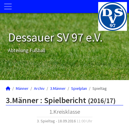
Dessauer SV 97 e.V.
Abteilung Fußball
Männer
Archiv
3.Männer
Spielplan
Spieltag
3.Männer :
Spielbericht
(2016/17)
1.Kreisklasse
3. Spieltag - 18.09.2016
11:00 Uhr