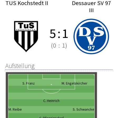
TUS Kochstedt II
Dessauer SV 97
III
5
:
1
(0
:
1)
Aufstellung
S. Franz
M. Engelskircher
C. Heinrich
M. Reibe
S. Schwancke