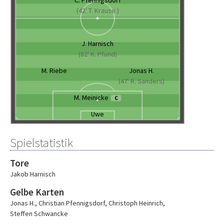
C. Pfennigsdorf
(42' T. Krause.)
J. Harnisch
(82' K. Pfund)
M. Riebe
Jonas H.
(47' R. Sanders)
M. Meinicke
C
Uwe
Spielstatistik
Tore
Jakob Harnisch
Gelbe Karten
Jonas H.
,
Christian Pfennigsdorf
,
Christoph Heinrich
,
Steffen Schwancke