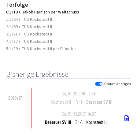
Torfolge
0:1 (10')
Jakob Harnisch per Weitschuss
1:1 (64')
TUS Kochstedt II
2:1 (69')
TUS Kochstedt II
3:1 (71')
TUS Kochstedt II
4:1 (87')
TUS Kochstedt II
5:1 (89')
TUS Kochstedt II per Elfmeter
Bisherige Ergebnisse
Datum anzeigen
So, 18.09.2016
, 3.ST
2016/17
5 : 1
Kochstedt II
Dessauer SV III
So, 19.03.2017
, 14.ST
3 : 4
Dessauer SV III
Kochstedt II