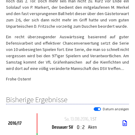
noch das 2. Tor. Doch mehr ließ man nicht zu. Kurz vor Ende ein
Sololauf von P. Markert, der bedient den mitgelaufenen M. Merkel
und den fast versprungenen Ball hebt dieser über den Gästetorwart
zum 2:6, der sich dann nicht mehr im Griff hatte und vom guten
Unparteiischen D. Fritzsche vorzeitig zum Duschen beordert wurde.
Ein recht überzeugender Auswärtssieg basierend auf guter
Defensivarbeit und effektiver Chancenverwertung setzt die Serie
von 10 unbesiegten Spielen fort. Eine Serie, die man so schnell nicht
vergessen wird bei den 97'iger Spielern und Verantwortlichen. Am
Samstag kommt der VfL Gräfenhainichen auf die Kienfichten und
wird dort auf eine völlig veränderte Mannschaft des DSV treffen....
Frohe Ostern!
Bisherige Ergebnisse
Datum anzeigen
Sa, 13.08.2016
, 1.ST
2016/17
0 : 2
Dessauer SV
Aken