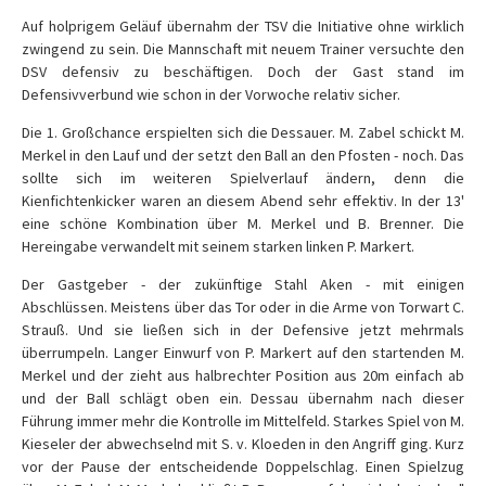
Auf holprigem Geläuf übernahm der TSV die Initiative ohne wirklich
zwingend zu sein. Die Mannschaft mit neuem Trainer versuchte den
DSV defensiv zu beschäftigen. Doch der Gast stand im
Defensivverbund wie schon in der Vorwoche relativ sicher.
Die 1. Großchance erspielten sich die Dessauer. M. Zabel schickt M.
Merkel in den Lauf und der setzt den Ball an den Pfosten - noch. Das
sollte sich im weiteren Spielverlauf ändern, denn die
Kienfichtenkicker waren an diesem Abend sehr effektiv. In der 13'
eine schöne Kombination über M. Merkel und B. Brenner. Die
Hereingabe verwandelt mit seinem starken linken P. Markert.
Der Gastgeber - der zukünftige Stahl Aken - mit einigen
Abschlüssen. Meistens über das Tor oder in die Arme von Torwart C.
Strauß. Und sie ließen sich in der Defensive jetzt mehrmals
überrumpeln. Langer Einwurf von P. Markert auf den startenden M.
Merkel und der zieht aus halbrechter Position aus 20m einfach ab
und der Ball schlägt oben ein. Dessau übernahm nach dieser
Führung immer mehr die Kontrolle im Mittelfeld. Starkes Spiel von M.
Kieseler der abwechselnd mit S. v. Kloeden in den Angriff ging. Kurz
vor der Pause der entscheidende Doppelschlag. Einen Spielzug