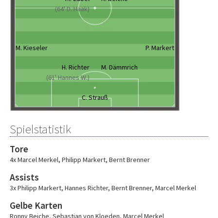
(64' D. Haak)
M. Kieseler
P. Markert
H. Richter
M. Dämmrich
(61' Hannes W.)
C. Strauß
Spielstatistik
Tore
4x Marcel Merkel
,
Philipp Markert
,
Bernt Brenner
Assists
3x Philipp Markert
,
Hannes Richter
,
Bernt Brenner
,
Marcel Merkel
Gelbe Karten
Ronny Beiche
,
Sebastian von Kloeden
,
Marcel Merkel