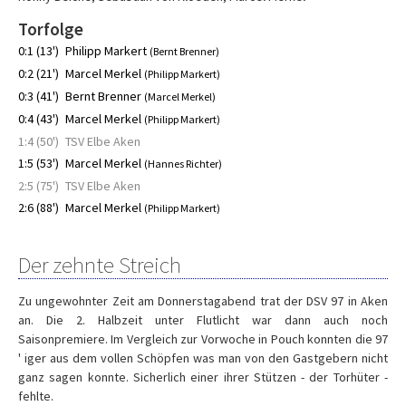
Torfolge
0:1 (13')
Philipp Markert
(Bernt Brenner)
0:2 (21')
Marcel Merkel
(Philipp Markert)
0:3 (41')
Bernt Brenner
(Marcel Merkel)
0:4 (43')
Marcel Merkel
(Philipp Markert)
1:4 (50')
TSV Elbe Aken
1:5 (53')
Marcel Merkel
(Hannes Richter)
2:5 (75')
TSV Elbe Aken
2:6 (88')
Marcel Merkel
(Philipp Markert)
Der zehnte Streich
Zu ungewohnter Zeit am Donnerstagabend trat der DSV 97 in Aken
an. Die 2. Halbzeit unter Flutlicht war dann auch noch
Saisonpremiere. Im Vergleich zur Vorwoche in Pouch konnten die 97
' iger aus dem vollen Schöpfen was man von den Gastgebern nicht
ganz sagen konnte. Sicherlich einer ihrer Stützen - der Torhüter -
fehlte.