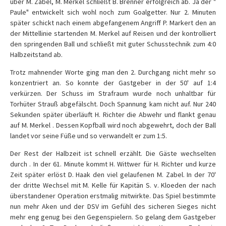
über M. Zabel, M. Merkel schließt B. Brenner erfolgreich ab. Ja der "
Paule" entwickelt sich wohl noch zum Goalgetter. Nur 2. Minuten
später schickt nach einem abgefangenem Angriff P. Markert den an
der Mittellinie startenden M. Merkel auf Reisen und der kontrolliert
den springenden Ball und schließt mit guter Schusstechnik zum 4:0
Halbzeitstand ab.
Trotz mahnender Worte ging man den 2. Durchgang nicht mehr so
konzentriert an. So konnte der Gastgeber in der 50' auf 1:4
verkürzen. Der Schuss im Strafraum wurde noch unhaltbar für
Torhüter Strauß abgefälscht. Doch Spannung kam nicht auf. Nur 240
Sekunden später überläuft H. Richter die Abwehr und flankt genau
auf M. Merkel . Dessen Kopfball wird noch abgewehrt, doch der Ball
landet vor seine Füße und so verwandelt er zum 1:5.
Der Rest der Halbzeit ist schnell erzählt. Die Gäste wechselten
durch . In der 61. Minute kommt H. Wittwer für H. Richter und kurze
Zeit später erlöst D. Haak den viel gelaufenen M. Zabel. In der 70'
der dritte Wechsel mit M. Kelle für Kapitän S. v. Kloeden der nach
überstandener Operation erstmalig mitwirkte. Das Spiel bestimmte
nun mehr Aken und der DSV im Gefühl des sicheren Sieges nicht
mehr eng genug bei den Gegenspielern. So gelang dem Gastgeber