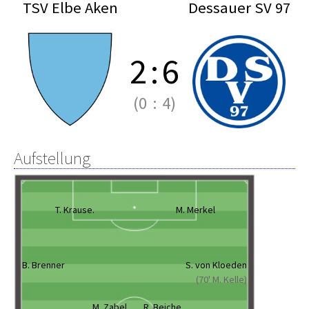
TSV Elbe Aken
Dessauer SV 97
2
:
6
(0
:
4)
Aufstellung
T. Krause.
M. Merkel
B. Brenner
S. von Kloeden
(70' M. Kelle)
M. Zabel
R. Beiche