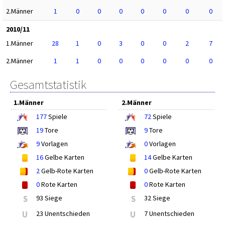
2.Männer
1
0
0
0
0
0
0
0
2010/11
1.Männer
28
1
0
3
0
0
2
7
2.Männer
1
1
0
0
0
0
0
0
Gesamtstatistik
1.Männer
2.Männer
177
Spiele
72
Spiele
19
Tore
9
Tore
9
Vorlagen
0
Vorlagen
16
Gelbe Karten
14
Gelbe Karten
2
Gelb-Rote Karten
0
Gelb-Rote Karten
0
Rote Karten
0
Rote Karten
S
93 Siege
S
32 Siege
U
23 Unentschieden
U
7 Unentschieden