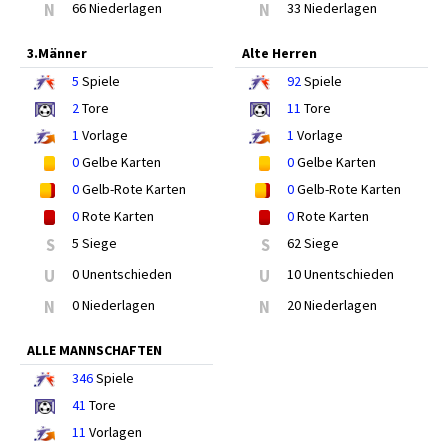
N
66 Niederlagen
N
33 Niederlagen
3.Männer
Alte Herren
5
Spiele
92
Spiele
2
Tore
11
Tore
1
Vorlage
1
Vorlage
0
Gelbe Karten
0
Gelbe Karten
0
Gelb-Rote Karten
0
Gelb-Rote Karten
0
Rote Karten
0
Rote Karten
S
5 Siege
S
62 Siege
U
0 Unentschieden
U
10 Unentschieden
N
0 Niederlagen
N
20 Niederlagen
ALLE MANNSCHAFTEN
346
Spiele
41
Tore
11
Vorlagen