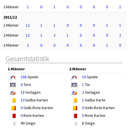
3.Männer
1
0
1
0
0
0
0
1
2011/12
1.Männer
12
1
1
0
0
0
1
1
2.Männer
12
1
2
1
0
0
0
2
3.Männer
2
0
0
0
0
0
1
0
Gesamtstatistik
1.Männer
2.Männer
166
Spiele
16
Spiele
6
Tore
1
Tor
18
Vorlagen
2
Vorlagen
10
Gelbe Karten
1
Gelbe Karte
0
Gelb-Rote Karten
0
Gelb-Rote Karten
0
Rote Karten
0
Rote Karten
S
90 Siege
S
8 Siege