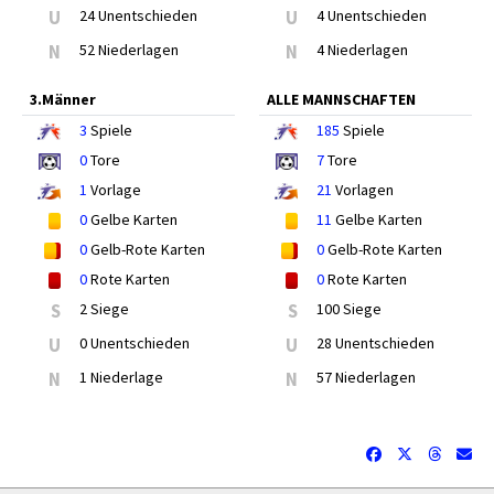
U
24 Unentschieden
U
4 Unentschieden
N
52 Niederlagen
N
4 Niederlagen
3.Männer
ALLE MANNSCHAFTEN
3
Spiele
185
Spiele
0
Tore
7
Tore
1
Vorlage
21
Vorlagen
0
Gelbe Karten
11
Gelbe Karten
0
Gelb-Rote Karten
0
Gelb-Rote Karten
0
Rote Karten
0
Rote Karten
S
2 Siege
S
100 Siege
U
0 Unentschieden
U
28 Unentschieden
N
1 Niederlage
N
57 Niederlagen