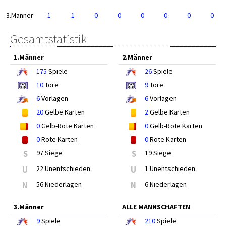
3.Männer
1
1
0
0
0
0
0
0
Gesamtstatistik
1.Männer
2.Männer
175
Spiele
26
Spiele
10
Tore
9
Tore
6
Vorlagen
6
Vorlagen
20
Gelbe Karten
2
Gelbe Karten
0
Gelb-Rote Karten
0
Gelb-Rote Karten
0
Rote Karten
0
Rote Karten
S
97 Siege
S
19 Siege
U
22 Unentschieden
U
1 Unentschieden
N
56 Niederlagen
N
6 Niederlagen
3.Männer
ALLE MANNSCHAFTEN
9
Spiele
210
Spiele