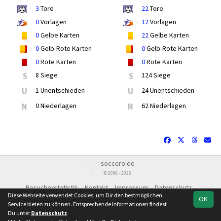
3
Tore
22
Tore
0
Vorlagen
12
Vorlagen
0
Gelbe Karten
22
Gelbe Karten
0
Gelb-Rote Karten
0
Gelb-Rote Karten
0
Rote Karten
0
Rote Karten
S
8 Siege
S
124 Siege
U
1 Unentschieden
U
24 Unentschieden
N
0 Niederlagen
N
62 Niederlagen
soccero.de
© 2006 - 2026
Besucherstatistik
Kontakt
Impressum
Datenschutz
Diese Webseite verwendet Cookies, um Dir den bestmöglichen
OK
Service bieten zu können. Entsprechende Informationen findest
Du unter
Datenschutz
.