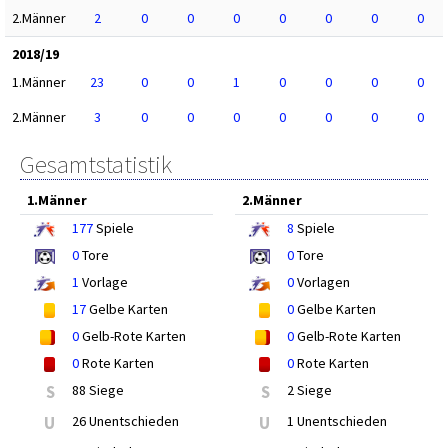
2.Männer
2
0
0
0
0
0
0
0
2018/19
1.Männer
23
0
0
1
0
0
0
0
2.Männer
3
0
0
0
0
0
0
0
Gesamtstatistik
1.Männer
2.Männer
177
Spiele
8
Spiele
0
Tore
0
Tore
1
Vorlage
0
Vorlagen
17
Gelbe Karten
0
Gelbe Karten
0
Gelb-Rote Karten
0
Gelb-Rote Karten
0
Rote Karten
0
Rote Karten
S
88 Siege
S
2 Siege
U
26 Unentschieden
U
1 Unentschieden