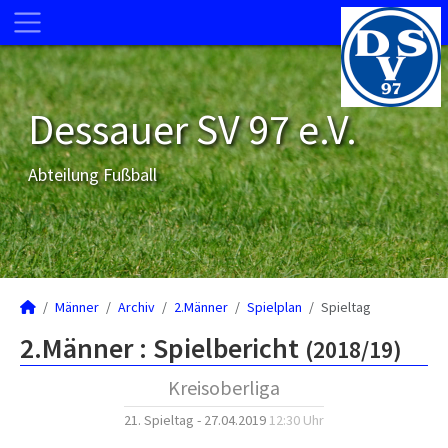
Dessauer SV 97 e.V.
Abteilung Fußball
Männer
Archiv
2.Männer
Spielplan
Spieltag
2.Männer :
Spielbericht
(2018/19)
Kreisoberliga
21. Spieltag - 27.04.2019
12:30 Uhr