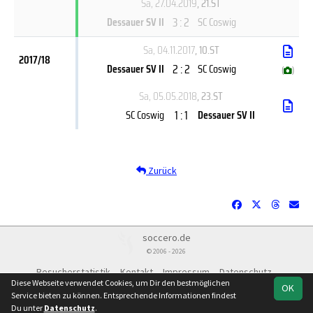
Sa, 27.04.2019
, 21.ST
3 : 2
Dessauer SV II
SC Coswig
Sa, 04.11.2017
, 10.ST
2017/18
2 : 2
Dessauer SV II
SC Coswig
(
)
Sa, 05.05.2018
, 23.ST
1 : 1
SC Coswig
Dessauer SV II
Zurück
soccero.de
© 2006 - 2026
Besucherstatistik
Kontakt
Impressum
Datenschutz
Diese Webseite verwendet Cookies, um Dir den bestmöglichen
OK
Service bieten zu können. Entsprechende Informationen findest
Du unter
Datenschutz
.