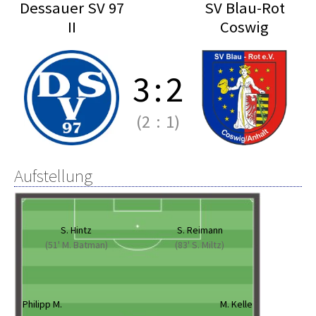
Dessauer SV 97
SV Blau-Rot
II
Coswig
3
:
2
(2
:
1)
Aufstellung
S. Hintz
S. Reimann
(51' M. Batman)
(83' S. Miltz)
Philipp M.
M. Kelle