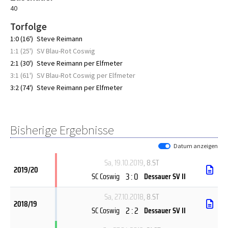
40
Torfolge
1:0 (16')
Steve Reimann
1:1 (25')
SV Blau-Rot Coswig
2:1 (30')
Steve Reimann per Elfmeter
3:1 (61')
SV Blau-Rot Coswig per Elfmeter
3:2 (74')
Steve Reimann per Elfmeter
Bisherige Ergebnisse
Datum anzeigen
Sa, 19.10.2019
, 8.ST
2019/20
3 : 0
SC Coswig
Dessauer SV II
Sa, 27.10.2018
, 8.ST
2018/19
2 : 2
SC Coswig
Dessauer SV II