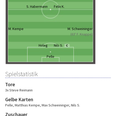
S. Habermann
Felix K.
M. Kempe
M. Schweininger
(63' F. Knappe)
Holeg
Nils S.
C
Pelle
Spielstatistik
Tore
3x Steve Reimann
Gelbe Karten
Pelle
,
Matthias Kempe
,
Max Schweininger
,
Nils S.
Zuschauer