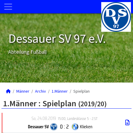
Dessauer SV 97 e.V.
Abteilung Fußball
Männer
Archiv
1.Männer
Spielplan
1.Männer :
Spielplan
(2019/20)
Sa, 24.08.2019
15:00
,
Landesklasse 5 - 2.ST
0 : 2
Dessauer SV
Klieken