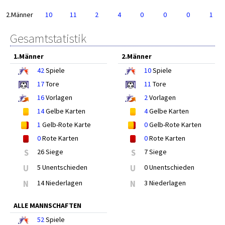
2.Männer
10
11
2
4
0
0
0
1
Gesamtstatistik
1.Männer
2.Männer
42
Spiele
10
Spiele
17
Tore
11
Tore
16
Vorlagen
2
Vorlagen
14
Gelbe Karten
4
Gelbe Karten
1
Gelb-Rote Karte
0
Gelb-Rote Karten
0
Rote Karten
0
Rote Karten
S
26 Siege
S
7 Siege
U
5 Unentschieden
U
0 Unentschieden
N
14 Niederlagen
N
3 Niederlagen
ALLE MANNSCHAFTEN
52
Spiele