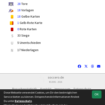
28
Tore
18
Vorlagen
18
Gelbe Karten
1
Gelb-Rote Karte
0
Rote Karten
S
33 Siege
U
5 Unentschieden
N
17 Niederlagen
soccero.de
© 2006 - 2026
Besucherstatistik
Kontakt
Impressum
Datenschutz
Diese Webseite verwendet Cookies, um Dir den bestmöglichen
OK
Service bieten zu können. Entsprechende Informationen findest
Du unter
Datenschutz
.