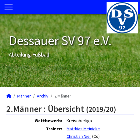
Dessauer SV 97 e.V.
Abteilung Fußball
Männer
Archiv
2.Männer
2.Männer :
Übersicht
(2019/20)
Wettbewerb:
Kreisoberliga
Trainer:
Matthias Meinicke
Christian Nier
(Co)