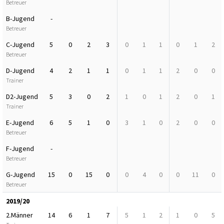
Betreuer
B-Jugend
-
Betreuer
C-Jugend
5
0
2
3
0
1
1
0
1
2
Betreuer
D-Jugend
4
2
1
1
0
1
1
2
0
0
Trainer
D2-Jugend
5
3
0
2
1
0
1
2
0
1
Trainer
E-Jugend
6
5
1
0
3
1
0
2
0
0
Betreuer
F-Jugend
-
Betreuer
G-Jugend
15
0
15
0
0
4
0
0
11
0
Betreuer
2019/20
2.Männer
14
6
1
7
5
1
2
1
0
5