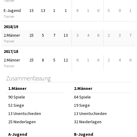
Trainer
E-Jugend
15
13
1
1
8
1
0
5
0
1
Trainer
2018/19
2.Männer
25
5
7
13
3
4
6
2
3
7
Trainer
2017/18
2.Männer
25
8
5
12
6
1
6
2
4
6
Trainer
Zusammenfassung
1.Männer
2.Männer
90 Spiele
64 Spiele
52 Siege
19 Siege
13 Unentschieden
13 Unentschieden
25 Niederlagen
32 Niederlagen
A-Jugend
B-Jugend