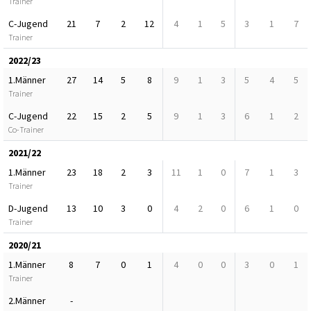
Trainer
C-Jugend
21
7
2
12
4
1
5
3
1
7
Trainer
2022/23
1.Männer
27
14
5
8
9
1
3
5
4
5
Trainer
C-Jugend
22
15
2
5
9
1
3
6
1
2
Co-Trainer
2021/22
1.Männer
23
18
2
3
11
1
0
7
1
3
Trainer
D-Jugend
13
10
3
0
4
2
0
6
1
0
Trainer
2020/21
1.Männer
8
7
0
1
4
0
0
3
0
1
Trainer
2.Männer
-