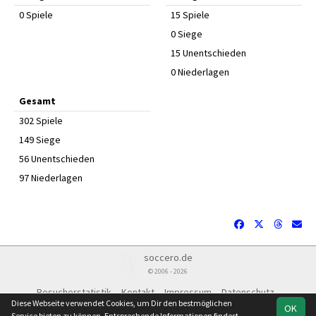
0 Spiele
15 Spiele
0 Siege
15 Unentschieden
0 Niederlagen
Gesamt
302 Spiele
149 Siege
56 Unentschieden
97 Niederlagen
soccero.de
© 2006 - 2026
Besucherstatistik
Kontakt
Impressum
Datenschutz
Diese Webseite verwendet Cookies, um Dir den bestmöglichen
OK
Service bieten zu können. Entsprechende Informationen findest