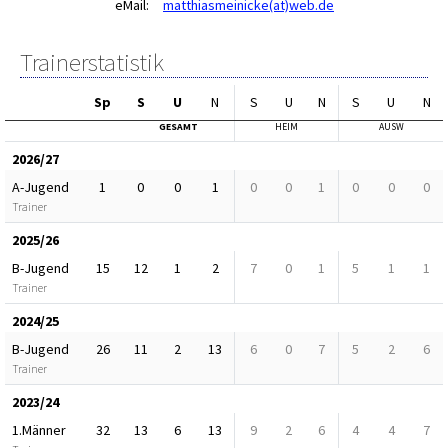
eMail:
matthiasmeinicke(at)web.de
Trainerstatistik
Sp
S
U
N
S
U
N
S
U
N
GESAMT
HEIM
AUSW
2026/27
A-Jugend
1
0
0
1
0
0
1
0
0
0
Trainer
2025/26
B-Jugend
15
12
1
2
7
0
1
5
1
1
Trainer
2024/25
B-Jugend
26
11
2
13
6
0
7
5
2
6
Trainer
2023/24
1.Männer
32
13
6
13
9
2
6
4
4
7