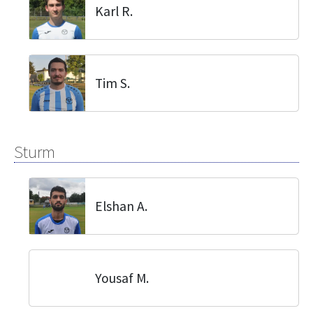
Karl R.
Tim S.
Sturm
Elshan A.
Yousaf M.