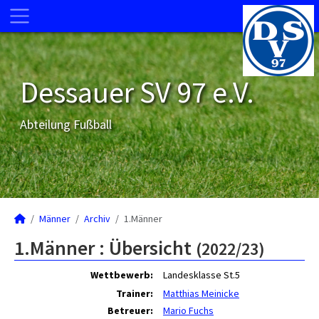
Dessauer SV 97 e.V.
Abteilung Fußball
Männer
Archiv
1.Männer
1.Männer :
Übersicht
(2022/23)
Wettbewerb:
Landesklasse St.5
Trainer:
Matthias Meinicke
Betreuer:
Mario Fuchs