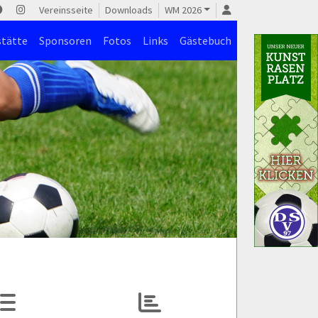
Vereinsseite
Downloads
WM 2026
stätte
Sponsoren
Fotos
Links
Gästebuch