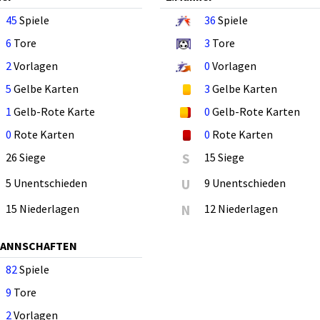
45
Spiele
36
Spiele
6
Tore
3
Tore
2
Vorlagen
0
Vorlagen
5
Gelbe Karten
3
Gelbe Karten
1
Gelb-Rote Karte
0
Gelb-Rote Karten
0
Rote Karten
0
Rote Karten
26 Siege
S
15 Siege
5 Unentschieden
U
9 Unentschieden
15 Niederlagen
N
12 Niederlagen
MANNSCHAFTEN
82
Spiele
9
Tore
2
Vorlagen