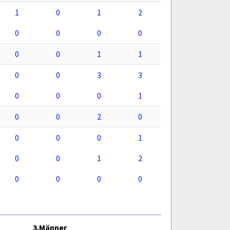
1
0
1
2
0
0
0
0
0
0
1
1
0
0
3
3
0
0
0
1
0
0
2
0
0
0
0
1
0
0
1
2
0
0
0
0
3.Männer