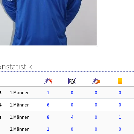
nstatistik
6
1.Männer
1
0
0
0
4
1.Männer
6
0
0
0
3
1.Männer
8
4
0
1
2.Männer
1
0
0
0