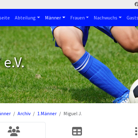
seite
Abteilung
Männer
Frauen
Nachwuchs
Gast
e.V.
änner
Archiv
1.Männer
Miguel J.