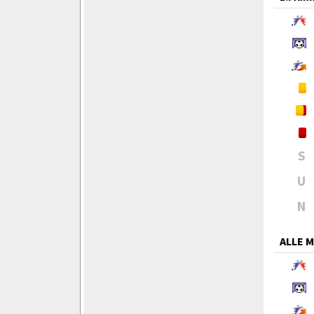
S
U
N
ALLE 