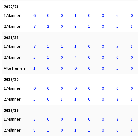
2022/23
1.Männer
6
0
0
1
0
0
6
0
2.Männer
7
2
0
3
1
0
1
1
2021/22
1.Männer
7
1
2
1
0
0
5
1
2.Männer
5
1
0
4
0
0
0
0
Alte Herren
1
0
0
0
0
0
1
0
2019/20
1.Männer
0
0
0
0
0
0
0
0
2.Männer
5
0
1
1
0
0
2
1
2018/19
1.Männer
3
0
0
1
0
0
2
1
2.Männer
8
1
0
1
1
0
0
1