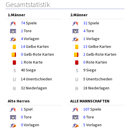
Gesamtstatistik
1.Männer
2.Männer
74
Spiele
32
Spiele
2
Tore
4
Tore
4
Vorlagen
1
Vorlage
14
Gelbe Karten
13
Gelbe Karten
0
Gelb-Rote Karten
2
Gelb-Rote Karten
1
Rote Karte
0
Rote Karten
S
40 Siege
S
9 Siege
U
14 Unentschieden
U
5 Unentschieden
N
32 Niederlagen
N
18 Niederlagen
Alte Herren
ALLE MANNSCHAFTEN
1
Spiel
107
Spiele
0
Tore
6
Tore
0
Vorlagen
5
Vorlagen