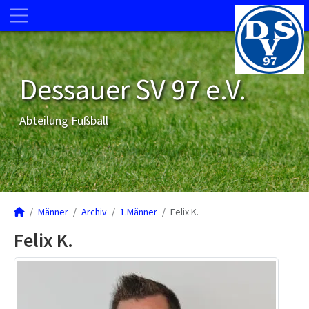
Dessauer SV 97 e.V.
Abteilung Fußball
Männer
Archiv
1.Männer
Felix K.
Felix K.