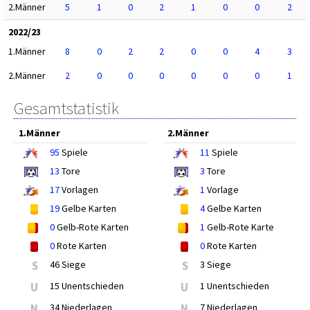
2.Männer
5
1
0
2
1
0
0
2
2022/23
1.Männer
8
0
2
2
0
0
4
3
2.Männer
2
0
0
0
0
0
0
1
Gesamtstatistik
1.Männer
2.Männer
95
Spiele
11
Spiele
13
Tore
3
Tore
17
Vorlagen
1
Vorlage
19
Gelbe Karten
4
Gelbe Karten
0
Gelb-Rote Karten
1
Gelb-Rote Karte
0
Rote Karten
0
Rote Karten
S
46 Siege
S
3 Siege
U
15 Unentschieden
U
1 Unentschieden
N
34 Niederlagen
N
7 Niederlagen