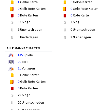
1
Gelbe Karte
0
Gelbe Karten
0
Gelb-Rote Karten
0
Gelb-Rote Karten
0
Rote Karten
0
Rote Karten
S
32 Siege
S
1 Sieg
U
6 Unentschieden
U
0 Unentschieden
N
5 Niederlagen
N
3 Niederlagen
ALLE MANNSCHAFTEN
145
Spiele
20
Tore
21
Vorlagen
3
Gelbe Karten
0
Gelb-Rote Karten
0
Rote Karten
S
79 Siege
U
20 Unentschieden
46 Niederlagen