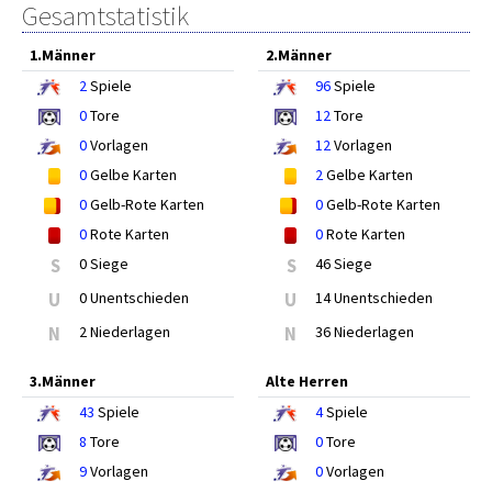
Gesamtstatistik
1.Männer
2.Männer
2
Spiele
96
Spiele
0
Tore
12
Tore
0
Vorlagen
12
Vorlagen
0
Gelbe Karten
2
Gelbe Karten
0
Gelb-Rote Karten
0
Gelb-Rote Karten
0
Rote Karten
0
Rote Karten
S
0 Siege
S
46 Siege
U
0 Unentschieden
U
14 Unentschieden
N
2 Niederlagen
N
36 Niederlagen
3.Männer
Alte Herren
43
Spiele
4
Spiele
8
Tore
0
Tore
9
Vorlagen
0
Vorlagen