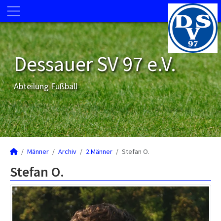
Dessauer SV 97 e.V.
Abteilung Fußball
Männer
Archiv
2.Männer
Stefan O.
Stefan O.