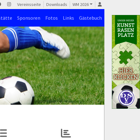
Vereinsseite
Downloads
WM 2026
stätte
Sponsoren
Fotos
Links
Gästebuch