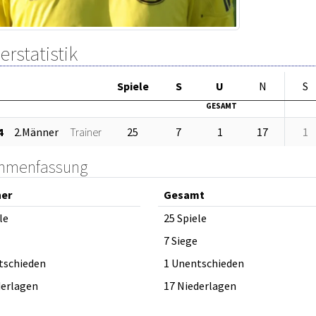
erstatistik
Sp
iele
S
U
N
S
GESAMT
4
2.Männer
Trainer
25
7
1
17
1
mmenfassung
ner
Gesamt
le
25 Spiele
7 Siege
tschieden
1 Unentschieden
derlagen
17 Niederlagen