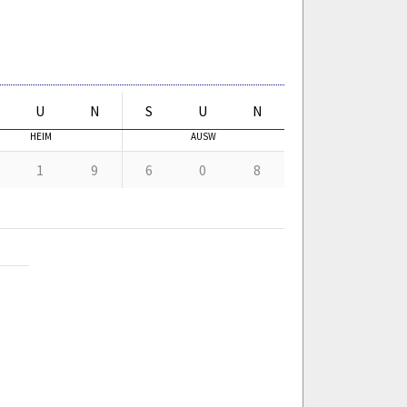
U
N
S
U
N
HEIM
AUSW
1
9
6
0
8