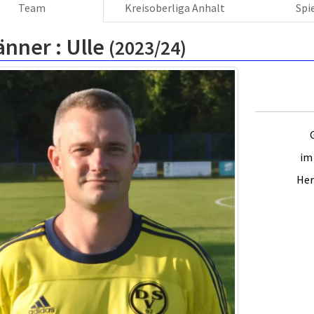
Team
Kreisoberliga Anhalt
Spi
änner :
Ulle
(2023/24)
im 
Her