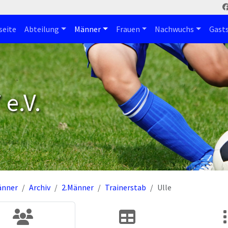
seite
Abteilung
Männer
Frauen
Nachwuchs
Gast
e.V.
änner
Archiv
2.Männer
Trainerstab
Ulle