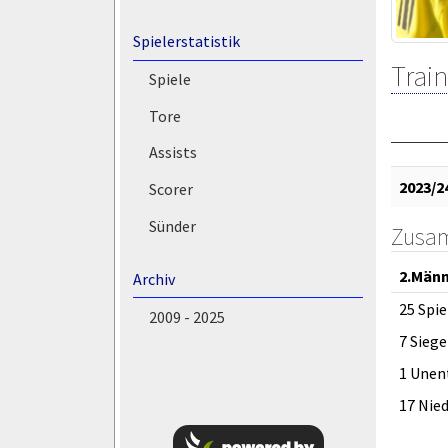
Spielerstatistik
Train
Spiele
Tore
Assists
2023/2
Scorer
Sünder
Zusa
2.Män
Archiv
25 Spie
2009 - 2025
7 Siege
1 Unen
17 Nie