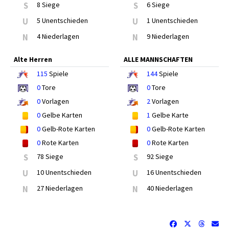
S
8 Siege
S
6 Siege
U
5 Unentschieden
U
1 Unentschieden
N
4 Niederlagen
N
9 Niederlagen
Alte Herren
ALLE MANNSCHAFTEN
115
Spiele
144
Spiele
0
Tore
0
Tore
0
Vorlagen
2
Vorlagen
0
Gelbe Karten
1
Gelbe Karte
0
Gelb-Rote Karten
0
Gelb-Rote Karten
0
Rote Karten
0
Rote Karten
S
78 Siege
S
92 Siege
U
10 Unentschieden
U
16 Unentschieden
N
27 Niederlagen
N
40 Niederlagen