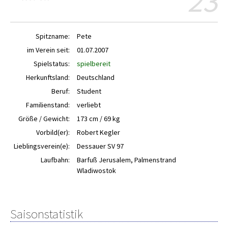
23
Spitzname:
Pete
im Verein seit:
01.07.2007
Spielstatus:
spielbereit
Herkunftsland:
Deutschland
Beruf:
Student
Familienstand:
verliebt
Größe / Gewicht:
173 cm / 69 kg
Vorbild(er):
Robert Kegler
Lieblingsverein(e):
Dessauer SV 97
Laufbahn:
Barfuß Jerusalem, Palmenstrand
Wladiwostok
Saisonstatistik