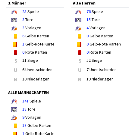
3.Männer
Alte Herren
25
Spiele
76
Spiele
3
Tore
15
Tore
3
Vorlagen
4
Vorlagen
6
Gelbe Karten
0
Gelbe Karten
1
Gelb-Rote Karte
0
Gelb-Rote Karten
0
Rote Karten
0
Rote Karten
S
11 Siege
S
52 Siege
U
6 Unentschieden
U
7 Unentschieden
N
10 Niederlagen
N
19 Niederlagen
ALLE MANNSCHAFTEN
141
Spiele
18
Tore
9
Vorlagen
18
Gelbe Karten
1
Gelb-Rote Karte