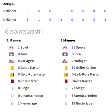
2010/11
2.Männer
8
0
0
1
0
0
8
0
3.Männer
8
1
0
2
0
0
0
2
Gesamtstatistik
1.Männer
2.Männer
1
Spiel
39
Spiele
0
Tore
0
Tore
0
Vorlagen
2
Vorlagen
0
Gelbe Karten
12
Gelbe Karten
0
Gelb-Rote Karten
0
Gelb-Rote Karten
0
Rote Karten
0
Rote Karten
S
0 Siege
S
21 Siege
U
0 Unentschieden
U
5 Unentschieden
N
1 Niederlage
N
17 Niederlagen