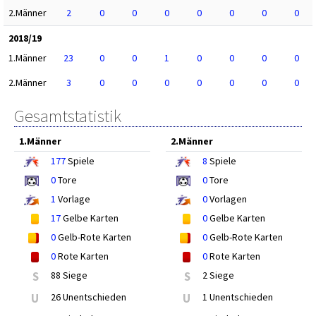
2.Männer
2
0
0
0
0
0
0
0
2018/19
1.Männer
23
0
0
1
0
0
0
0
2.Männer
3
0
0
0
0
0
0
0
Gesamtstatistik
1.Männer
2.Männer
177
Spiele
8
Spiele
0
Tore
0
Tore
1
Vorlage
0
Vorlagen
17
Gelbe Karten
0
Gelbe Karten
0
Gelb-Rote Karten
0
Gelb-Rote Karten
0
Rote Karten
0
Rote Karten
S
88 Siege
S
2 Siege
U
26 Unentschieden
U
1 Unentschieden