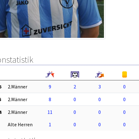
nstatistik
6
2.Männer
9
2
3
0
5
2.Männer
8
0
0
0
4
2.Männer
11
0
0
0
Alte Herren
1
0
0
0