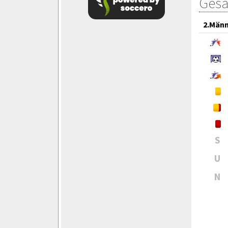
Gesa
2.Män
S
U
N