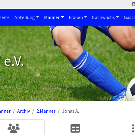
seite
Abteilung
Männer
Frauen
Nachwuchs
Gast
e.V.
änner
Archiv
2.Männer
Jonas A.