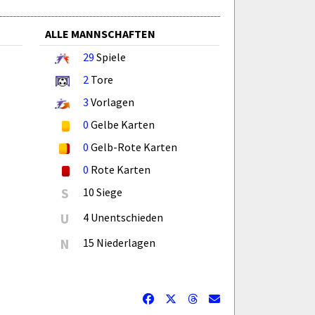
ALLE MANNSCHAFTEN
29
Spiele
2
Tore
3
Vorlagen
0
Gelbe Karten
0
Gelb-Rote Karten
0
Rote Karten
S
10 Siege
U
4 Unentschieden
N
15 Niederlagen