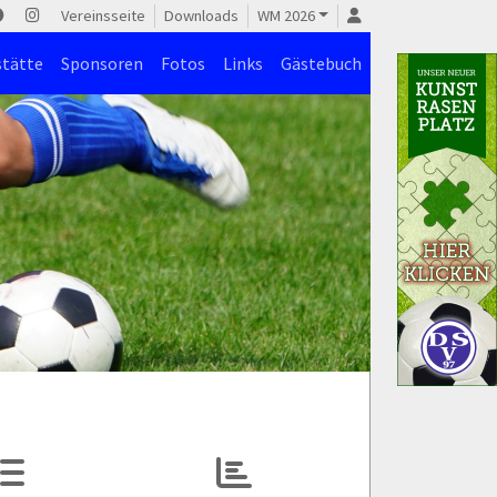
Vereinsseite
Downloads
WM 2026
stätte
Sponsoren
Fotos
Links
Gästebuch