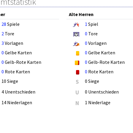
mtstatistik
ner
Alte Herren
28
Spiele
1
Spiel
2
Tore
0
Tore
3
Vorlagen
0
Vorlagen
0
Gelbe Karten
0
Gelbe Karten
0
Gelb-Rote Karten
0
Gelb-Rote Karten
0
Rote Karten
0
Rote Karten
10 Siege
S
0 Siege
4 Unentschieden
U
0 Unentschieden
14 Niederlagen
N
1 Niederlage