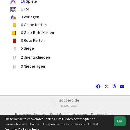
16
Spiele
1
Tor
3
Vorlagen
0
Gelbe Karten
0
Gelb-Rote Karten
0
Rote Karten
S
5 Siege
U
2 Unentschieden
N
9 Niederlagen
soccero.de
© 2006 - 2026
Besucherstatistik
Kontakt
Impressum
Datenschutz
Diese Webseite verwendet Cookies, um Dir den bestmöglichen
OK
Service bieten zu können. Entsprechende Informationen findest
Du unter
Datenschutz
.