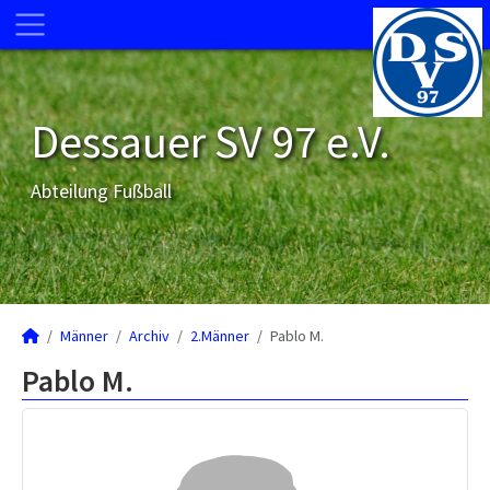
Dessauer SV 97 e.V.
Abteilung Fußball
Männer
Archiv
2.Männer
Pablo M.
Pablo M.